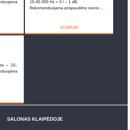
enduojama
15-45.000 Hz + 3 / – 1 dB,
Rekomenduojama prispaudimo svoris -…
€
1150.00
PIRKTI
osta – 15-
enduojama
SALONAS KLAIPĖDOJE