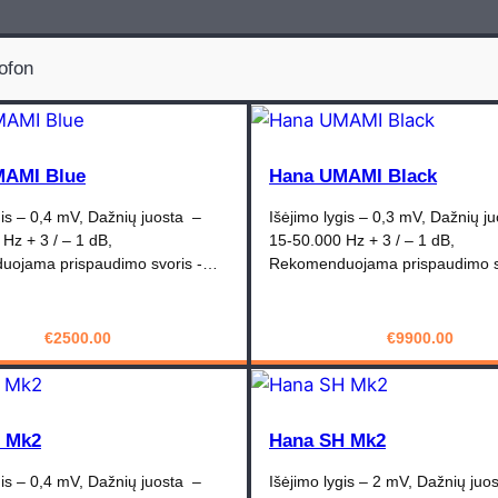
ofon
MAMI Blue
Hana UMAMI Black
gis – 0,4 mV, Dažnių juosta –
Išėjimo lygis – 0,3 mV, Dažnių j
Hz + 3 / – 1 dB,
15-50.000 Hz + 3 / – 1 dB,
ojama prispaudimo svoris -…
Rekomenduojama prispaudimo s
€
2500.00
€
9900.00
PIRKTI
PIRKTI
 Mk2
Hana SH Mk2
gis – 0,4 mV, Dažnių juosta –
Išėjimo lygis – 2 mV, Dažnių ju