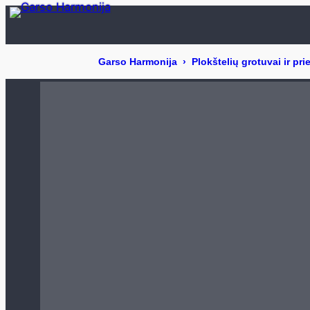
Eiti
prie
turinio