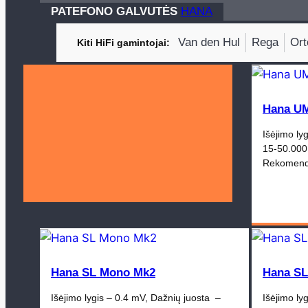
PATEFONO GALVUTĖS
HANA
Van den Hul
Rega
Ort
Kiti HiFi gamintojai
Hana U
Išėjimo ly
15-50.000 
Rekomendu
Hana SL Mono Mk2
Hana SL
Išėjimo lygis – 0.4 mV, Dažnių juosta –
Išėjimo ly