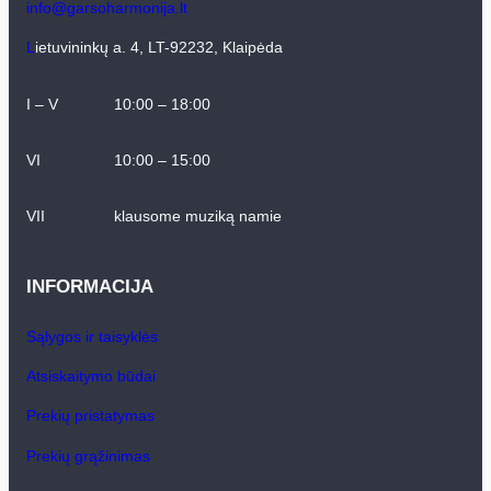
info@garsoharmonija.lt
L
ietuvininkų a. 4, LT-92232, Klaipėda
I – V
10:00 – 18:00
VI
10:00 – 15:00
VII
klausome muziką namie
INFORMACIJA
Sąlygos ir taisyklės
Atsiskaitymo būdai
Prekių pristatymas
Prekių grąžinimas