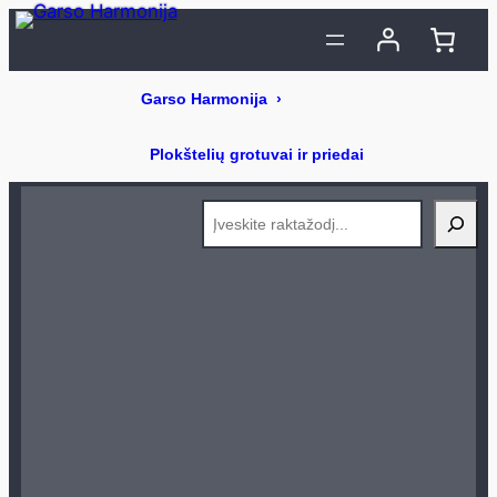
Eiti
prie
turinio
Search