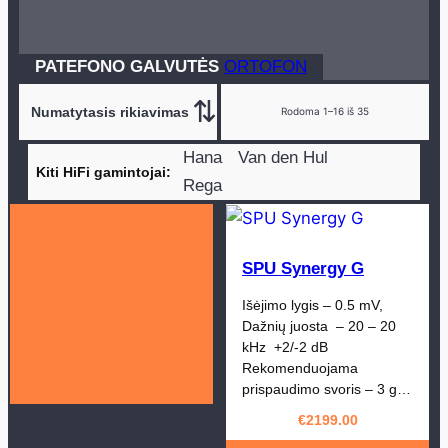
PATEFONO GALVUTĖS
ORTOFON
Rodoma 1–16 iš 35
Hana
Van den Hul
Kiti HiFi gamintojai
Rega
SPU Synergy G
Išėjimo lygis – 0.5 mV,
Dažnių juosta – 20 – 20
kHz +2/-2 dB
Rekomenduojama
prispaudimo svoris – 3 g…
€
2199.00