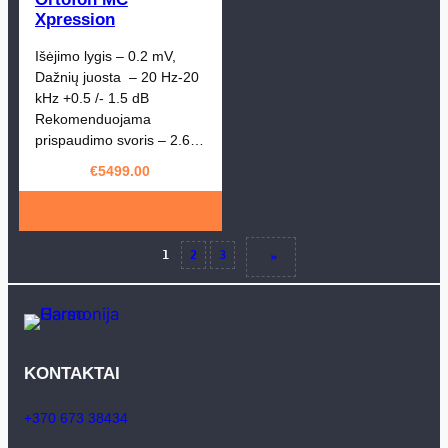
Xpression
Išėjimo lygis – 0.2 mV,
Dažnių juosta – 20 Hz-20
kHz +0.5 /- 1.5 dB
Rekomenduojama
prispaudimo svoris – 2.6…
€
5499.00
1
2
3
»
KONTAKTAI
+370 673 38434