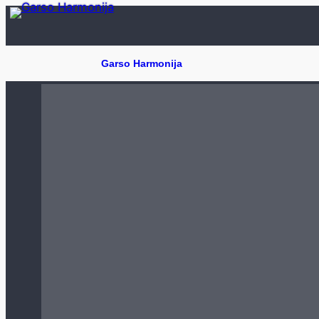
Eiti
prie
turinio