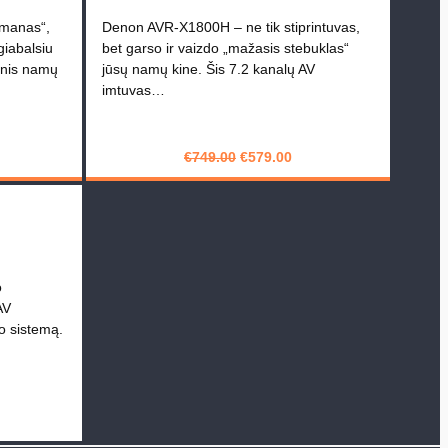
manas“,
Denon AVR‑X1800H – ne tik stiprintuvas,
giabalsiu
bet garso ir vaizdo „mažasis stebuklas“
kinis namų
jūsų namų kine. Šis 7.2 kanalų AV
imtuvas…
rrent
Original
Current
€
749.00
€
579.00
ice
price
price
PIRKTI
was:
is:
49.00.
€749.00.
€579.00.
o
AV
no sistemą.