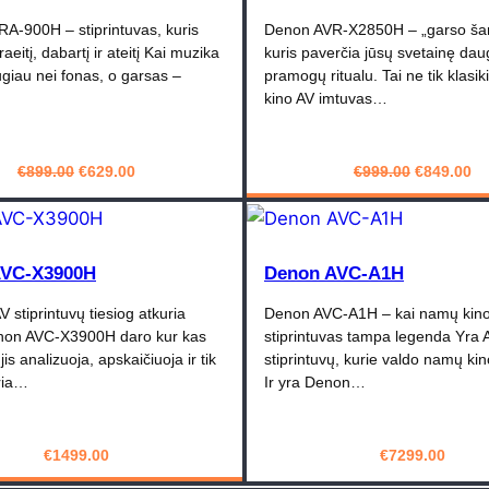
-900H – stiprintuvas, kuris
Denon AVR-X2850H – „garso ša
aeitį, dabartį ir ateitį Kai muzika
kuris paverčia jūsų svetainę dau
giau nei fonas, o garsas –
pramogų ritualu. Tai ne tik klasi
kino AV imtuvas…
Original
Current
Original
Cu
€
899.00
€
629.00
€
999.00
€
849.00
price
price
price
pr
PIRKTI
PIRKTI
was:
is:
was:
is:
€899.00.
€629.00.
€999.00.
€8
AVC-X3900H
Denon AVC-A1H
V stiprintuvų tiesiog atkuria
Denon AVC-A1H – kai namų kin
non AVC-X3900H daro kur kas
stiprintuvas tampa legenda Yra 
is analizuoja, apskaičiuoja ir tik
stiprintuvų, kurie valdo namų ki
ria…
Ir yra Denon…
€
1499.00
€
7299.00