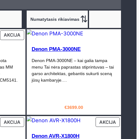
PRODUCT
AKCIJA
ON
SALE
Denon PMA-3000NE
uota
Denon PMA-3000NE – kai galia tampa
otas MM
menu Tai nėra paprastas stiprintuvas – tai
o
garso architektas, gebantis sukurti sceną
: PCM5141.
jūsų kambaryje.…
rrent
€
3699.00
ice
PIRKTI
PRODUCT
PRODUCT
AKCIJA
AKCIJA
79.00.
ON
ON
SALE
SALE
Denon AVR-X1800H