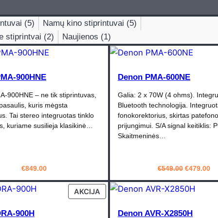
intuvai (5)
Namų kino stiprintuvai (5)
stiprintvai (2)
Naujienos (1)
PMA-900HNE
Denon PMA-600NE
‑900HNE – ne tik stiprintuvas,
Galia: 2 x 70W (4 ohms). Integr
pasaulis, kuris mėgsta
Bluetooth technologija. Integru
s. Tai stereo integruotas tinklo
fonokorektorius, skirtas patefon
as, kuriame susilieja klasikinė…
prijungimui. S/A signal keitiklis
Skaitmeninės…
Original
Cu
€
849.00
€
549.00
€
479.00
price
pr
PIRKTI
PIRKTI
was:
is:
PRODUCT
AKCIJA
€549.00.
€4
ON
SALE
DRA-900H
Denon AVR-X2850H