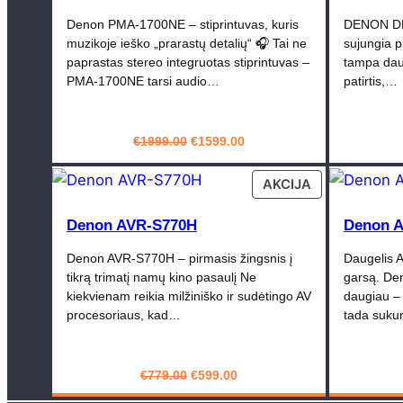
Denon PMA-1700NE – stiprintuvas, kuris
DENON DRA
muzikoje ieško „prarastų detalių“ 🎧 Tai ne
sujungia pr
paprastas stereo integruotas stiprintuvas –
tampa dau
PMA-1700NE tarsi audio…
patirtis,…
Original
Current
€
1999.00
€
1599.00
price
price
PIRKTI
was:
is:
PRODUCT
AKCIJA
€1999.00.
€1599.00.
ON
SALE
Denon AVR-S770H
Denon 
Denon AVR-S770H – pirmasis žingsnis į
Daugelis A
tikrą trimatį namų kino pasaulį Ne
garsą. De
kiekvienam reikia milžiniško ir sudėtingo AV
daugiau – j
procesoriaus, kad…
tada suku
Original
Current
€
779.00
€
599.00
price
price