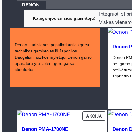
DENON
Integruoti stipr
Kategorijos su šiuo gamintoju
Viskas viename 
Denon – tai vienas populiariausias garso
Denon 
technikos gamintojas iš Japonijos.
Daugeliui muzikos mylėtojui Denon garso
Denon PMA
aparatūra yra tarkim gero garso
bet garso 
standartas.
netikėtumu
stiprintuv
PRODUCT
AKCIJA
ON
SALE
Denon PMA-1700NE
Denon 