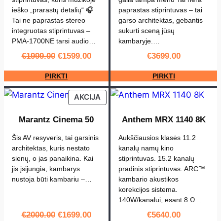
D
ieško „prarastų detalių“ 🎧
paprastas stiprintuvas – tai
Tai ne paprastas stereo
garso architektas, gebantis
e
integruotas stiprintuvas –
sukurti sceną jūsų
n
PMA-1700NE tarsi audio…
kambaryje.…
o
Original
Current
€
1999.00
€
1599.00
€
3699.00
n
price
price
A
PIRKTI
PIRKTI
was:
is:
V
€1999.00.
€1599.00.
PRODUCT
AKCIJA
C
ON
-
SALE
Marantz Cinema 50
Anthem MRX 1140 8K
A
1
Šis AV resyveris, tai garsinis
Aukščiausios klasės 11.2
architektas, kuris nestato
kanalų namų kino
H
sienų, o jas panaikina. Kai
stiprintuvas. 15.2 kanalų
jis įsijungia, kambarys
pradinis stiprintuvas. ARC™
nustoja būti kambariu –…
kambario akustikos
korekcijos sistema.
140W/kanalui, esant 8 Ω…
Original
Current
€
2000.00
€
1699.00
€
5640.00