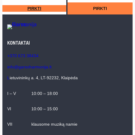
price
price
PIRKTI
PIRKTI
was:
is:
€2000.00.
€1699.00.
KONTAKTAI
+370 673 38434
info@garsoharmonija.lt
L
ietuvininkų a. 4, LT-92232, Klaipėda
I – V
10:00 – 18:00
VI
10:00 – 15:00
VII
klausome muziką namie