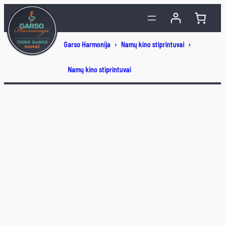
Eiti
prie
turinio