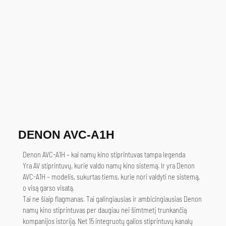
DENON AVC-A1H
Denon AVC-A1H – kai namų kino stiprintuvas tampa legenda
Yra AV stiprintuvų, kurie valdo namų kino sistemą. Ir yra Denon
AVC-A1H – modelis, sukurtas tiems, kurie nori valdyti ne sistemą,
o visą garso visatą.
Tai ne šiaip flagmanas. Tai galingiausias ir ambicingiausias Denon
namų kino stiprintuvas per daugiau nei šimtmetį trunkančią
kompanijos istoriją. Net 15 integruotų galios stiprintuvų kanalų