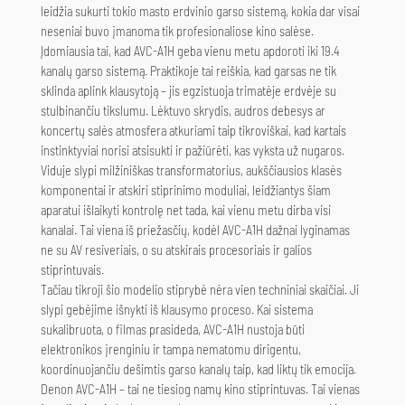
leidžia sukurti tokio masto erdvinio garso sistemą, kokia dar visai
neseniai buvo įmanoma tik profesionaliose kino salėse.
Įdomiausia tai, kad AVC-A1H geba vienu metu apdoroti iki 19.4
kanalų garso sistemą. Praktikoje tai reiškia, kad garsas ne tik
sklinda aplink klausytoją – jis egzistuoja trimatėje erdvėje su
stulbinančiu tikslumu. Lėktuvo skrydis, audros debesys ar
koncertų salės atmosfera atkuriami taip tikroviškai, kad kartais
instinktyviai norisi atsisukti ir pažiūrėti, kas vyksta už nugaros.
Viduje slypi milžiniškas transformatorius, aukščiausios klasės
komponentai ir atskiri stiprinimo moduliai, leidžiantys šiam
aparatui išlaikyti kontrolę net tada, kai vienu metu dirba visi
kanalai. Tai viena iš priežasčių, kodėl AVC-A1H dažnai lyginamas
ne su AV resiveriais, o su atskirais procesoriais ir galios
stiprintuvais.
Tačiau tikroji šio modelio stiprybė nėra vien techniniai skaičiai. Ji
slypi gebėjime išnykti iš klausymo proceso. Kai sistema
sukalibruota, o filmas prasideda, AVC-A1H nustoja būti
elektronikos įrenginiu ir tampa nematomu dirigentu,
koordinuojančiu dešimtis garso kanalų taip, kad liktų tik emocija.
Denon AVC-A1H – tai ne tiesiog namų kino stiprintuvas. Tai vienas