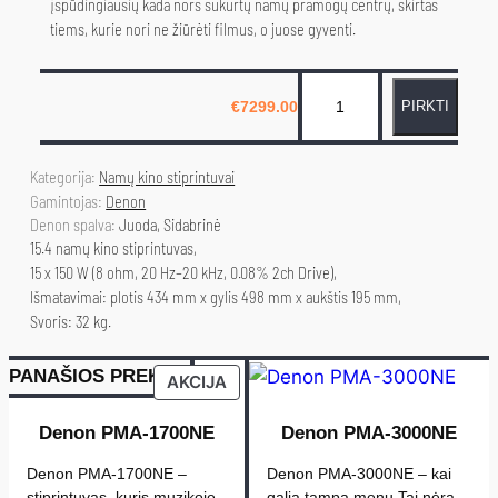
įspūdingiausių kada nors sukurtų namų pramogų centrų, skirtas
tiems, kurie nori ne žiūrėti filmus, o juose gyventi.
p
€
7299.00
PIRKTI
r
o
d
Kategorija: 
Namų kino stiprintuvai
u
Gamintojas: 
Denon
Denon spalva
Juoda, Sidabrinė
k
15.4 namų kino stiprintuvas,
t
15 x 150 W (8 ohm, 20 Hz–20 kHz, 0.08% 2ch Drive),
o
Išmatavimai: plotis 434 mm x gylis 498 mm x aukštis 195 mm,
k
Svoris: 32 kg.
i
e
PANAŠIOS PREKĖS
PRODUCT
AKCIJA
k
ON
SALE
Denon PMA-1700NE
Denon PMA-3000NE
i
s
Denon PMA-1700NE –
Denon PMA-3000NE – kai
:
stiprintuvas, kuris muzikoje
galia tampa menu Tai nėra