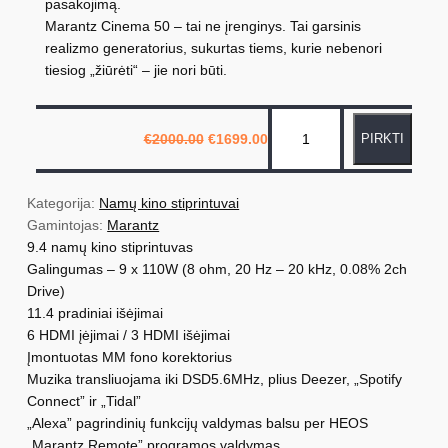
pasakojimą.
Marantz Cinema 50 – tai ne įrenginys. Tai garsinis
realizmo generatorius, sukurtas tiems, kurie nebenori
tiesiog „žiūrėti“ – jie nori būti.
p
O
C
€
2000.00
€
1699.00
PIRKTI
r
u
r
i
r
o
g
r
i
e
d
n
n
Kategorija: 
Namų kino stiprintuvai
a
t
u
Gamintojas: 
Marantz
l
p
p
r
9.4 namų kino stiprintuvas
k
r
i
Galingumas – 9 x 110W (8 ohm, 20 Hz – 20 kHz, 0.08% 2ch
i
c
t
c
e
Drive)
e
i
o
w
s
11.4 pradiniai išėjimai
a
:
k
6 HDMI įėjimai / 3 HDMI išėjimai
s
€
i
:
1
Įmontuotas MM fono korektorius
€
6
e
Muzika transliuojama iki DSD5.6MHz, plius Deezer, „Spotify
2
9
0
9
Connect” ir „Tidal”
k
0
.
„Alexa” pagrindinių funkcijų valdymas balsu per HEOS
0
0
i
.
0
„Marantz Remote” programos valdymas