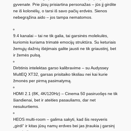
gyvenate.
Prie jūsų prisiartina personažas – jūs jį girdite
ne iš kolonėlių, o tarsi iš savo pačių erdvės. Sienos
nebegrąžina aido – jos tampa nematomos.
9.4 kanalai – tai ne tik galia, tai garsinės molekulės,
kuriomis kuriama trimatė emocijų struktūra. Su keturiais
žemųjų dažnių išėjimais galite jausti ne tik griaustinį, bet
ir žemės pulsą.
Dirbtinis intelektas garso kalibravime – su Audyssey
MultEQ XT32, garsas prisitaiko tiksliau nei kai kurie
žmonės per pirmą pasimatymą.
HDMI 2.1 (8K, 4K/120Hz) – Cinema 50 pasiruošęs ne tik
šiandienai, bet ir ateities pasauliams, dar net
nesukurtiems.
HEOS multi-room – galima sakyti, kad šis resyveris
„girdi“ ir kitas jūsų namų erdves bei jas įtraukia į garsinį