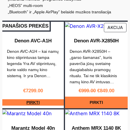
0
.
s
0
„HEOS” multi-room
.
:
„Bluetooth” ir „Apple AirPlay” belaidė muzikos transliacija
M
a
PANAŠIOS PREKĖS
PR
AKCIJA
r
ON
SA
Denon AVC-A1H
Denon AVR-X2850H
a
n
Denon AVC-A1H – kai namų
Denon AVR-X2850H –
t
kino stiprintuvas tampa
„garso šamanas“, kuris
z
legenda Yra AV stiprintuvų,
paverčia jūsų svetainę
kurie valdo namų kino
daugiabalsiu pramogų
C
sistemą. Ir yra Denon…
ritualu. Tai ne tik klasikinis
i
namų kino AV imtuvas…
n
Original
Curren
€
7299.00
€
999.00
€
849.00
price
price
e
was:
is:
m
€999.00.
€849.0
PIRKTI
PIRKTI
a
5
0
Marantz Model 40n
Anthem MRX 1140 8K