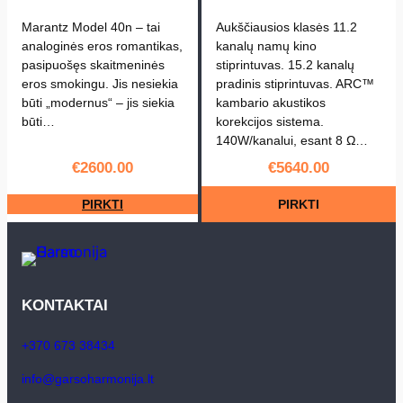
Marantz Model 40n – tai
Aukščiausios klasės 11.2
analoginės eros romantikas,
kanalų namų kino
pasipuošęs skaitmeninės
stiprintuvas. 15.2 kanalų
eros smokingu. Jis nesiekia
pradinis stiprintuvas. ARC™
būti „modernus“ – jis siekia
kambario akustikos
būti…
korekcijos sistema.
140W/kanalui, esant 8 Ω…
€
2600.00
€
5640.00
PIRKTI
PIRKTI
KONTAKTAI
+370 673 38434
info@garsoharmonija.lt