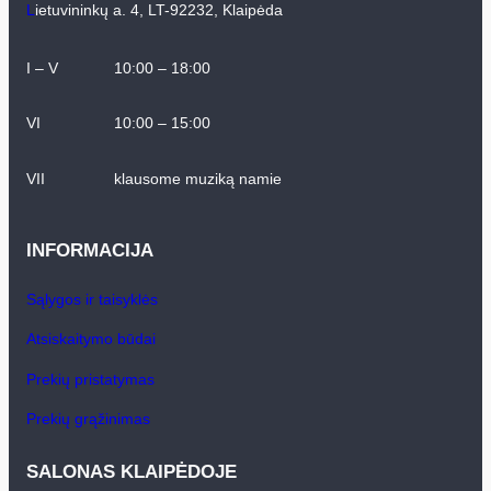
L
ietuvininkų a. 4, LT-92232, Klaipėda
I – V
10:00 – 18:00
VI
10:00 – 15:00
VII
klausome muziką namie
INFORMACIJA
Sąlygos ir taisyklės
Atsiskaitymo būdai
Prekių pristatymas
Prekių grąžinimas
SALONAS KLAIPĖDOJE