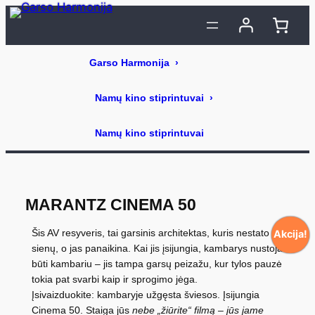
Eiti
prie
turinio
MARANTZ CINEMA 50
Šis AV resyveris, tai garsinis architektas, kuris nestato
Akcija!
sienų, o jas panaikina. Kai jis įsijungia, kambarys nustoja
būti kambariu – jis tampa garsų peizažu, kur tylos pauzė
tokia pat svarbi kaip ir sprogimo jėga.
Įsivaizduokite: kambaryje užgęsta šviesos. Įsijungia
Cinema 50. Staiga jūs
nebe „žiūrite“ filmą – jūs jame