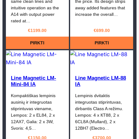
same clean lines and
the price. Its design strips
intuitive operation as the
away added features that
A14 with output power
increase the overall…
rated at…
€
1199.00
€
699.00
PIRKTI
PIRKTI
Line Magnetic LM-
Line Magnetic LM-88
Mini-84 IA
IA
Kompaktiškas lempinis
Lempinis dvitaktis
ausinių ir integruotas
integruotas stiprintuvas,
stiprintuvas viename,
dirbantis Class A režimu.
Lempos: 2 x EL84, 2 x
Lempos: 4 x КТ88, 2 x
12AX7, Galia: 2 x 3W,
6CL8A (Mullard), 2 x
Svoris: 4,5…
12BH7 (Electro…
€
1150.00
€
3700.00