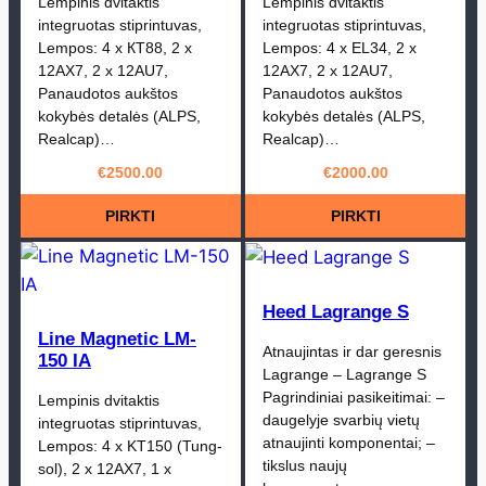
Lempinis dvitaktis
Lempinis dvitaktis
integruotas stiprintuvas,
integruotas stiprintuvas,
Lempos: 4 x КТ88, 2 x
Lempos: 4 x EL34, 2 x
12AX7, 2 x 12AU7,
12AX7, 2 x 12AU7,
Panaudotos aukštos
Panaudotos aukštos
kokybės detalės (ALPS,
kokybės detalės (ALPS,
Realcap)…
Realcap)…
€
2500.00
€
2000.00
PIRKTI
PIRKTI
Heed Lagrange S
Line Magnetic LM-
Atnaujintas ir dar geresnis
150 IA
Lagrange – Lagrange S
Pagrindiniai pasikeitimai: –
Lempinis dvitaktis
daugelyje svarbių vietų
integruotas stiprintuvas,
atnaujinti komponentai; –
Lempos: 4 x KT150 (Tung-
tikslus naujų
sol), 2 x 12AX7, 1 x