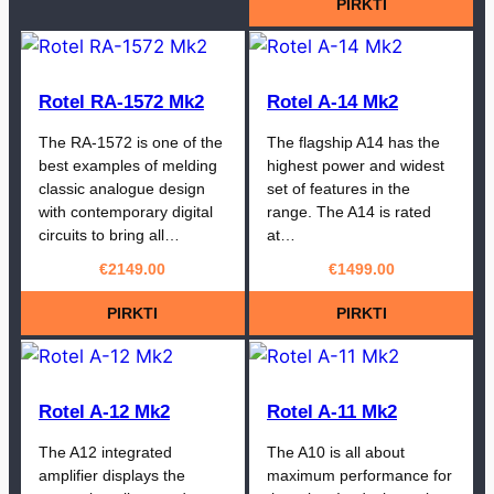
PIRKTI
Rotel RA-1572 Mk2
Rotel A-14 Mk2
The RA-1572 is one of the
The flagship A14 has the
best examples of melding
highest power and widest
classic analogue design
set of features in the
with contemporary digital
range. The A14 is rated
circuits to bring all…
at…
€
2149.00
€
1499.00
PIRKTI
PIRKTI
Rotel A-12 Mk2
Rotel A-11 Mk2
The A12 integrated
The A10 is all about
amplifier displays the
maximum performance for