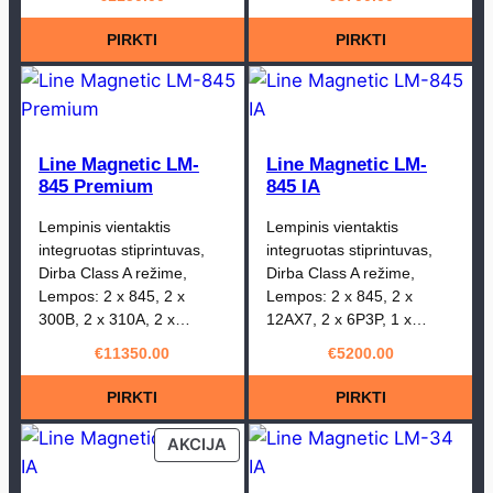
PIRKTI
PIRKTI
Line Magnetic LM-
Line Magnetic LM-
845 Premium
845 IA
Lempinis vientaktis
Lempinis vientaktis
integruotas stiprintuvas,
integruotas stiprintuvas,
Dirba Class A režime,
Dirba Class A režime,
Lempos: 2 x 845, 2 x
Lempos: 2 x 845, 2 x
300B, 2 x 310A, 2 x…
12AX7, 2 x 6P3P, 1 x…
€
11350.00
€
5200.00
PIRKTI
PIRKTI
PRODUCT
AKCIJA
ON
SALE