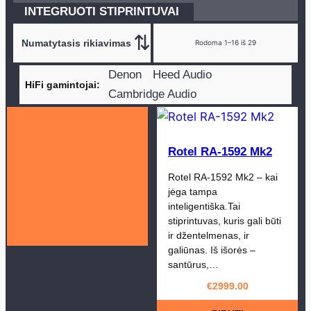
INTEGRUOTI STIPRINTUVAI
Rodoma 1–16 iš 29
Denon
Heed Audio
HiFi gamintojai
Cambridge Audio
Line Magnetic
Electrocompaniet
Rotel
Rotel RA-1592 Mk2
Rotel RA-1592 Mk2 – kai
jėga tampa
inteligentiška.Tai
stiprintuvas, kuris gali būti
ir džentelmenas, ir
galiūnas. Iš išorės –
santūrus,…
€
2999.00