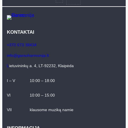
KONTAKTAI
+370 673 38434
info@garsoharmonija.lt
L
ietuvininkų a. 4, LT-92232, Klaipėda
I – V
10:00 – 18:00
VI
10:00 – 15:00
VII
klausome muziką namie