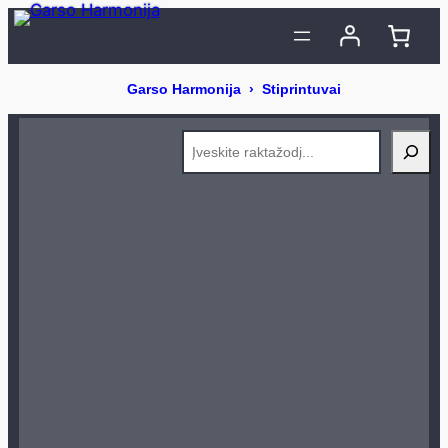
Eiti
prie
turinio
Search