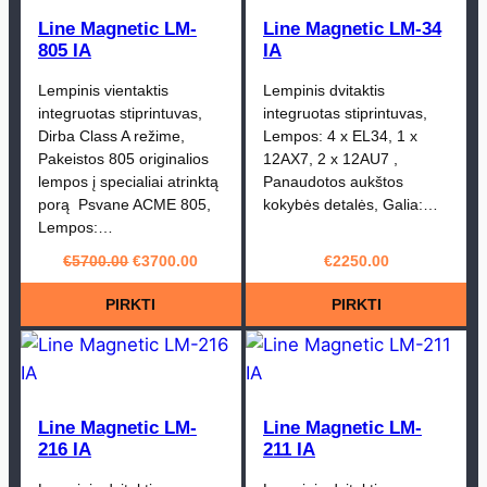
Line Magnetic LM-
Line Magnetic LM-34
805 IA
IA
Lempinis vientaktis
Lempinis dvitaktis
integruotas stiprintuvas,
integruotas stiprintuvas,
Dirba Class A režime,
Lempos: 4 x EL34, 1 x
Pakeistos 805 originalios
12AX7, 2 x 12AU7 ,
lempos į specialiai atrinktą
Panaudotos aukštos
porą Psvane ACME 805,
kokybės detalės, Galia:…
Lempos:…
Original
Current
€
5700.00
€
3700.00
€
2250.00
price
price
PIRKTI
PIRKTI
was:
is:
€5700.00.
€3700.00.
Line Magnetic LM-
Line Magnetic LM-
216 IA
211 IA