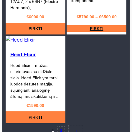
komponentu…
12AU7, 2 x 6SN7 (Electro
Harmonix),…
€
6000.00
€
5790.00
–
€
6500.00
PIRKTI
PIRKTI
Heed Elixir
Heed Elixir – mažas
stiprintuvas su didžiule
siela. Heed Elixir yra tarsi
juodos dėžutės magija,
sujungianti analoginę
šilumą, muzikališkumą ir…
€
1590.00
PIRKTI
1
2
»