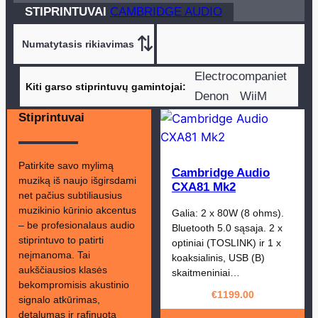
produktasai
STIPRINTUVAI
CAMBRIDGE AUDIO
Electrocompaniet
Kiti garso stiprintuvų gamintojai
Denon
WiiM
B.Audio
Stiprintuvai
Marantz
Heed Audio
Patirkite savo mylimą
Cambridge Audio
Line Magnetic
muziką iš naujo išgirsdami
CXA81 Mk2
Rotel
net pačius subtiliausius
muzikinio kūrinio akcentus
Galia: 2 x 80W (8 ohms).
TruAudio
– be profesionalaus audio
Bluetooth 5.0 sąsaja. 2 x
stiprintuvo to patirti
optiniai (TOSLINK) ir 1 x
neįmanoma. Tai
koaksialinis, USB (B)
aukščiausios klasės
skaitmeniniai…
bekompromisis akustinio
€
1199.00
signalo atkūrimas,
detalumas ir rafinuota