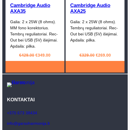
Cambridge Audio
Cambridge Audio
AXA35
AXA25
Galia: 2 x 25W (8 ohms).
Galia: 2 x 25W (8 ohms).
MM fono korektorius.
Tembrų reguliatoriai. Rec-
Tembrų reguliatoriai. Rec-
Out bei USB (5V) išėjimai.
Out bei USB (5V) išėjimai.
Apdaila: pilka.
Apdaila: pilka.
Original
Current
Original
Current
€
429.00
€
349.00
€
329.00
€
269.00
price
price
price
price
was:
is:
was:
is:
€429.00.
€349.00.
€329.00.
€269.00.
KONTAKTAI
+370 673 38434
info@garsoharmonija.lt