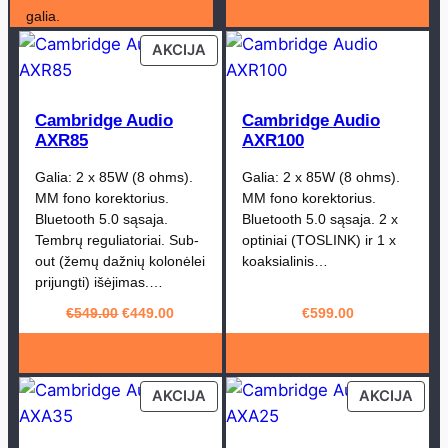
galia.
PRODUCT
AKCIJA
ON
SALE
Cambridge Audio
Cambridge Audio
AXR85
AXR100
Galia: 2 x 85W (8 ohms).
Galia: 2 x 85W (8 ohms).
MM fono korektorius.
MM fono korektorius.
Bluetooth 5.0 sąsaja.
Bluetooth 5.0 sąsaja. 2 x
Tembrų reguliatoriai. Sub-
optiniai (TOSLINK) ir 1 x
out (žemų dažnių kolonėlei
koaksialinis…
prijungti) išėjimas.…
Original
Current
€
549.00
€
449.00
€
599.00
price
price
was:
is:
€549.00.
€449.00.
PRODUCT
PRO
AKCIJA
AKCIJA
ON
ON
SALE
SAL