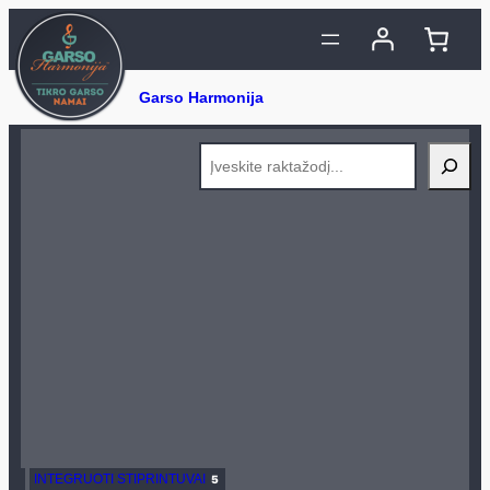
Eiti
prie
turinio
Search
INTEGRUOTI STIPRINTUVAI
5
5