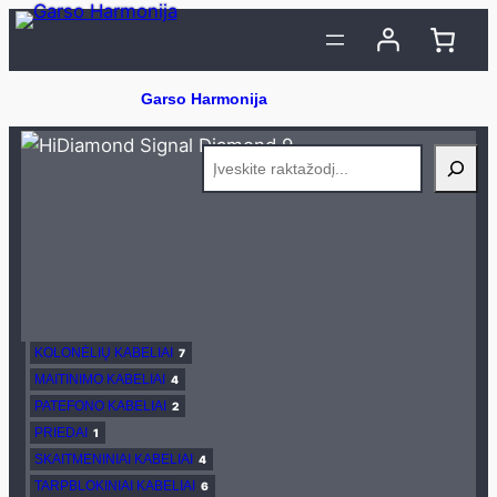
Eiti
prie
turinio
Search
KOLONĖLIŲ KABELIAI
7
7
produktasai
MAITINIMO KABELIAI
4
4
produktasai
PATEFONO KABELIAI
2
2
produktasai
PRIEDAI
1
1
produktas
SKAITMENINIAI KABELIAI
4
4
produktasai
TARPBLOKINIAI KABELIAI
6
6