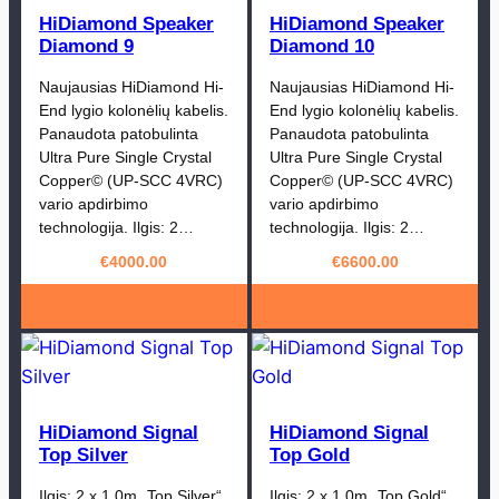
HiDiamond Speaker
HiDiamond Speaker
Diamond 9
Diamond 10
Naujausias HiDiamond Hi-
Naujausias HiDiamond Hi-
End lygio kolonėlių kabelis.
End lygio kolonėlių kabelis.
Panaudota patobulinta
Panaudota patobulinta
Ultra Pure Single Crystal
Ultra Pure Single Crystal
Copper© (UP-SCC 4VRC)
Copper© (UP-SCC 4VRC)
vario apdirbimo
vario apdirbimo
technologija. Ilgis: 2…
technologija. Ilgis: 2…
€
4000.00
€
6600.00
HiDiamond Signal
HiDiamond Signal
Top Silver
Top Gold
Ilgis: 2 x 1.0m „Top Silver“
Ilgis: 2 x 1.0m „Top Gold“