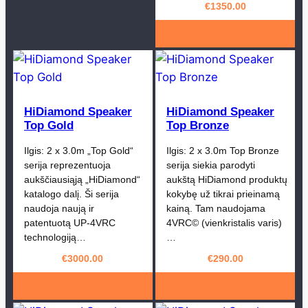
€
1350.00
HiDiamond Speaker
HiDiamond Speaker
Top Gold
Top Bronze
Ilgis: 2 x 3.0m „Top Gold“
Ilgis: 2 x 3.0m Top Bronze
serija reprezentuoja
serija siekia parodyti
aukščiausiąją „HiDiamond“
aukštą HiDiamond produktų
katalogo dalį. Ši serija
kokybę už tikrai prieinamą
naudoja naują ir
kainą. Tam naudojama
patentuotą UP-4VRC
4VRC© (vienkristalis varis)
technologiją…
…
€
3000.00
€
290.00