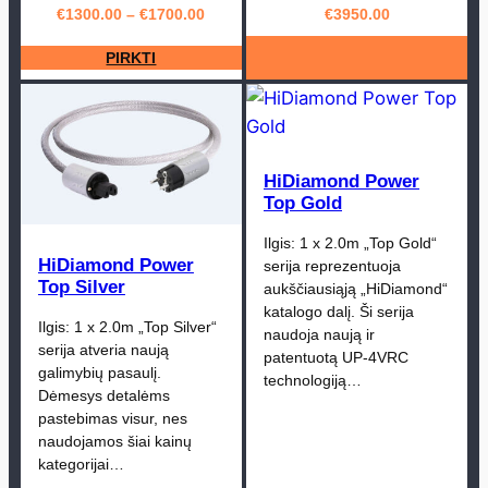
€
1300.00
–
€
1700.00
€
3950.00
PIRKTI
HiDiamond Power
Top Gold
Ilgis: 1 x 2.0m „Top Gold“
HiDiamond Power
serija reprezentuoja
Top Silver
aukščiausiąją „HiDiamond“
katalogo dalį. Ši serija
Ilgis: 1 x 2.0m „Top Silver“
naudoja naują ir
serija atveria naują
patentuotą UP-4VRC
galimybių pasaulį.
technologiją…
Dėmesys detalėms
pastebimas visur, nes
naudojamos šiai kainų
kategorijai…