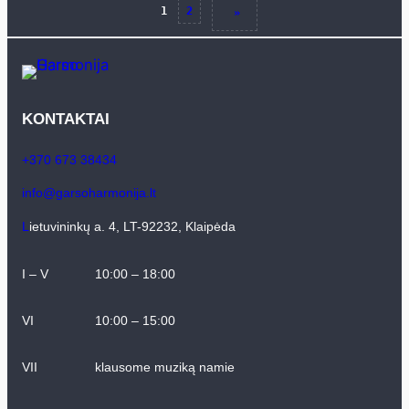
1
2
»
KONTAKTAI
+370 673 38434
info@garsoharmonija.lt
L
ietuvininkų a. 4, LT-92232, Klaipėda
I – V
10:00 – 18:00
VI
10:00 – 15:00
VII
klausome muziką namie