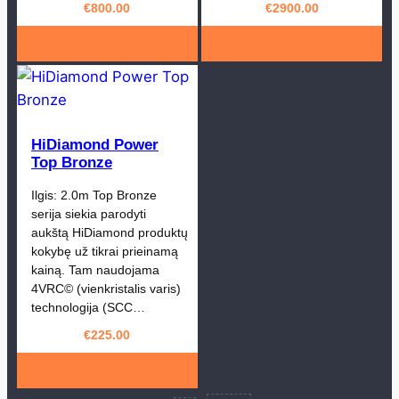
€
800.00
€
2900.00
HiDiamond Power
Top Bronze
Ilgis: 2.0m Top Bronze
serija siekia parodyti
aukštą HiDiamond produktų
kokybę už tikrai prieinamą
kainą. Tam naudojama
4VRC© (vienkristalis varis)
technologija (SCC…
€
225.00