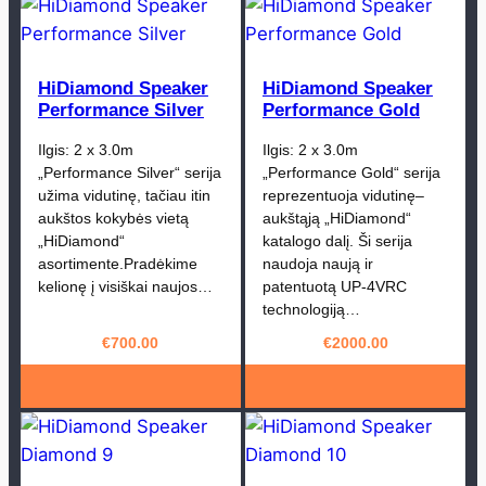
HiDiamond Speaker
HiDiamond Speaker
Performance Silver
Performance Gold
Ilgis: 2 x 3.0m
Ilgis: 2 x 3.0m
„Performance Silver“ serija
„Performance Gold“ serija
užima vidutinę, tačiau itin
reprezentuoja vidutinę–
aukštos kokybės vietą
aukštąją „HiDiamond“
„HiDiamond“
katalogo dalį. Ši serija
asortimente.Pradėkime
naudoja naują ir
kelionę į visiškai naujos…
patentuotą UP-4VRC
technologiją…
€
700.00
€
2000.00