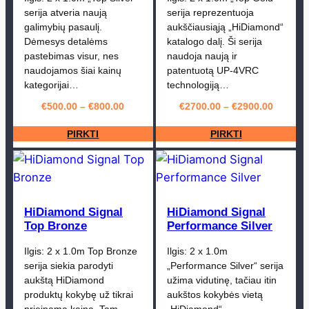
serija atveria naują
serija reprezentuoja
galimybių pasaulį.
aukščiausiąją „HiDiamond“
Dėmesys detalėms
katalogo dalį. Ši serija
pastebimas visur, nes
naudoja naują ir
naudojamos šiai kainų
patentuotą UP-4VRC
kategorijai…
technologiją…
€
500.00
–
€
800.00
€
2700.00
–
€
2900.00
PIRKTI
PIRKTI
HiDiamond Signal
HiDiamond Signal
Top Bronze
Performance Silver
Ilgis: 2 x 1.0m Top Bronze
Ilgis: 2 x 1.0m
serija siekia parodyti
„Performance Silver“ serija
aukštą HiDiamond
užima vidutinę, tačiau itin
produktų kokybę už tikrai
aukštos kokybės vietą
prieinamą kainą. Tam
„HiDiamond“