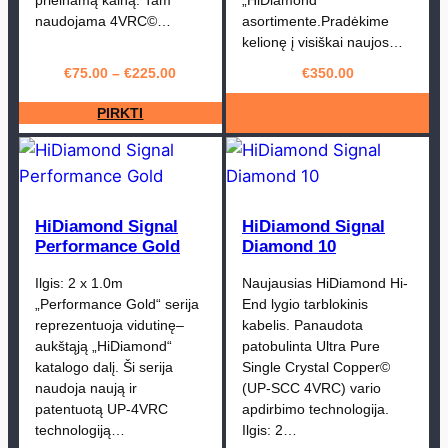
naudojama 4VRC©…
asortimente.Pradėkime
kelionę į visiškai naujos…
€
75.00
–
€
225.00
€
350.00
PIRKTI
HiDiamond Signal
HiDiamond Signal
Performance Gold
Diamond 10
Ilgis: 2 x 1.0m
Naujausias HiDiamond Hi-
„Performance Gold“ serija
End lygio tarblokinis
reprezentuoja vidutinę–
kabelis. Panaudota
aukštąją „HiDiamond“
patobulinta Ultra Pure
katalogo dalį. Ši serija
Single Crystal Copper©
naudoja naują ir
(UP-SCC 4VRC) vario
patentuotą UP-4VRC
apdirbimo technologija.
technologiją…
Ilgis: 2…