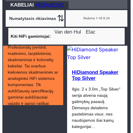
produktasai
KABELIAI
HIDIAMOND
Rodoma 1–16 iš 24
Van den Hul
Elac
Kiti HiFi gamintojai
Profesionalų įvertinti,
maitinimo, tarpblokiniai,
skaitmeniniai ir kolonėlių
kabeliai. Tai svarbus
HiDiamond Speaker
kiekvienos skaitmeninės ar
Top Silver
analoginės HiFi sistemos
komponentas. Tik
Ilgis: 2 x 3.0m „Top Silver“
aukščiausių specifikacijų
serija atveria naują
gaminiai aukščiausiai
galimybių pasaulį.
vaizdo ir garso raiškai.
Dėmesys detalėms
pastebimas visur, nes
naudojamos šiai kainų
kategorijai…