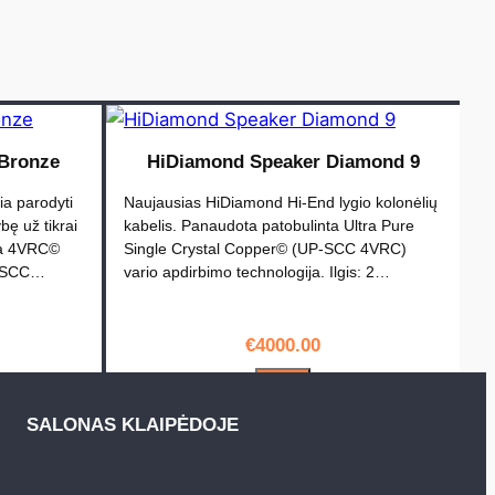
Bronze
HiDiamond Speaker Diamond 9
ia parodyti
Naujausias HiDiamond Hi-End lygio kolonėlių
ę už tikrai
kabelis. Panaudota patobulinta Ultra Pure
ma 4VRC©
Single Crystal Copper© (UP-SCC 4VRC)
a (SCC…
vario apdirbimo technologija. Ilgis: 2…
€
4000.00
PIRKTI
SALONAS KLAIPĖDOJE