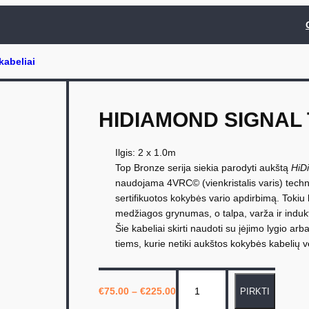
HIDIAMOND SIGNAL
Ilgis: 2 x 1.0m
Top Bronze serija siekia parodyti aukštą
HiD
naudojama 4VRC© (vienkristalis varis) techn
sertifikuotos kokybės vario apdirbimą. Tok
medžiagos grynumas, o talpa, varža ir indu
Šie kabeliai skirti naudoti su įėjimo lygio ar
tiems, kurie netiki aukštos kokybės kabelių v
p
€
75.00
–
€
225.00
PIRKTI
r