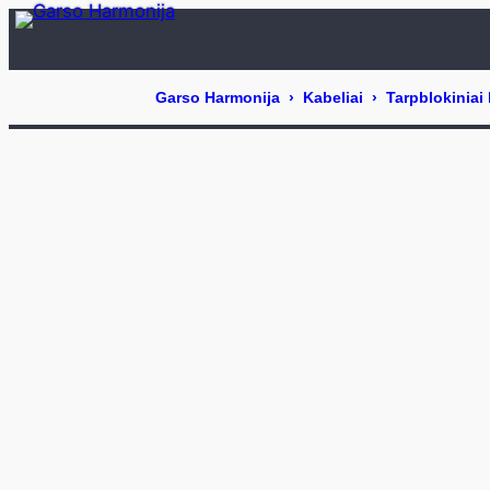
Eiti
prie
turinio