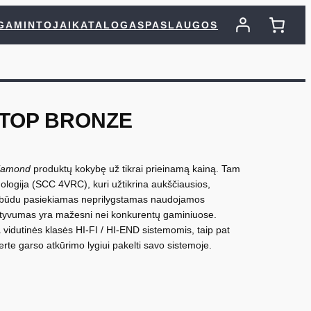
GAMINTOJAI
KATALOGAS
PASLAUGOS
 TOP BRONZE
iamond
produktų kokybę už tikrai prieinamą kainą. Tam
ologija (SCC 4VRC), kuri užtikrina aukščiausios,
iu būdu pasiekiamas neprilygstamas naudojamos
ktyvumas yra mažesni nei konkurentų gaminiuose.
ba vidutinės klasės HI-FI / HI-END sistemomis, taip pat
erte garso atkūrimo lygiui pakelti savo sistemoje.