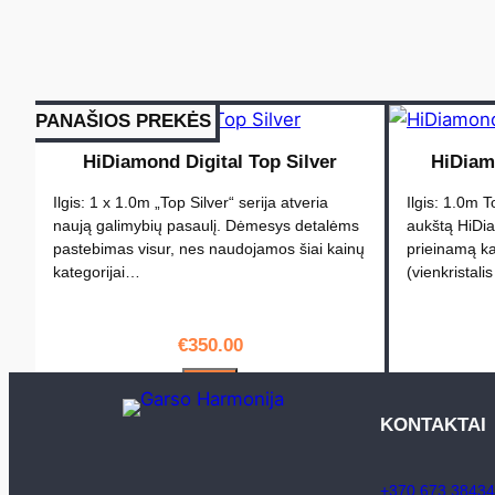
PANAŠIOS PREKĖS
HiDiamond Digital Top Silver
HiDiam
Ilgis: 1 x 1.0m „Top Silver“ serija atveria
Ilgis: 1.0m T
naują galimybių pasaulį. Dėmesys detalėms
aukštą HiDia
pastebimas visur, nes naudojamos šiai kainų
prieinamą 
kategorijai…
(vienkristal
€
350.00
PIRKTI
KONTAKTAI
+370 673 38434