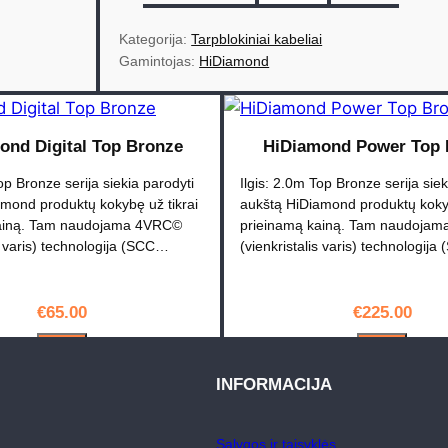
o
d
Kategorija: 
Tarpblokiniai kabeliai
u
Gamintojas: 
HiDiamond
k
t
o
ond Digital Top Bronze
HiDiamond Power Top 
k
op Bronze serija siekia parodyti
Ilgis: 2.0m Top Bronze serija siek
i
mond produktų kokybę už tikrai
aukštą HiDiamond produktų kokyb
e
kainą. Tam naudojama 4VRC©
prieinamą kainą. Tam naudoja
k
is varis) technologija (SCC…
(vienkristalis varis) technologij
i
s
€
65.00
€
225.00
:
H
PIRKTI
PIRKTI
i
INFORMACIJA
D
i
Sąlygos ir taisyklės