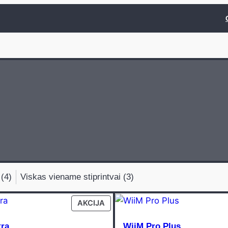
 (4)
Viskas viename stiprintvai (3)
PRODUCT
AKCIJA
ON
SALE
tra
WiiM Pro Plus