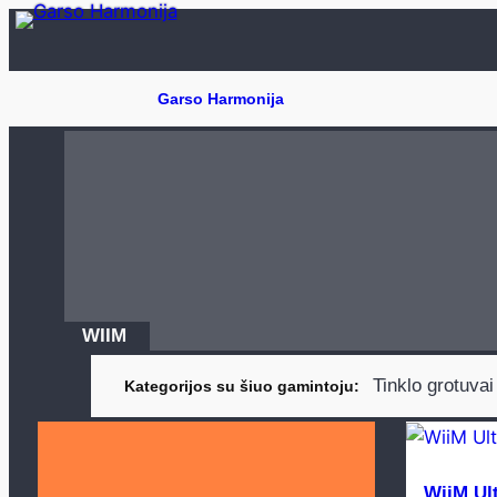
Eiti
prie
turinio
WIIM
Tinklo grotuvai
Kategorijos su šiuo gamintoju
WiiM Ul