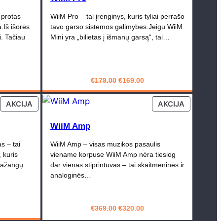
 protas
WiiM Pro – tai įrenginys, kuris tyliai perrašo
.Iš išorės
tavo garso sistemos galimybes.Jeigu WiiM
i. Tačiau
Mini yra „bilietas į išmanų garsą“, tai…
rrent
Original
Current
€
179.00
€
169.00
ice
price
price
PIRKTI
was:
is:
PRODUCT
PRODUCT
AKCIJA
AKCIJA
30.00.
€179.00.
€169.00.
ON
ON
SALE
SALE
WiiM Amp
s – tai
WiiM Amp – visas muzikos pasaulis
 kuris
viename korpuse WiiM Amp nėra tiesiog
 pažangų
dar vienas stiprintuvas – tai skaitmeninės ir
analoginės…
rrent
Original
Current
€
369.00
€
320.00
ice
price
price