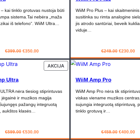
 – kai tinklo grotuvas nustoja būti
WiiM Pro Plus – kai skaitmeninis
tampa sistema.Tai nebėra „maža
susitinka su rimta analogine siela
ikai iš telefono“. WiiM Ultra…
jis atrodo santūriai, beveik kuklia
viduje…
Original
Current
Original
Cu
€
399.00
€
350.00
€
249.00
€
230.00
price
price
price
pr
PIRKTI
PIRKTI
was:
is:
was:
is:
PRODUCT
AKCIJA
€399.00.
€350.00.
€249.00.
€2
ON
SALE
p Ultra
WiiM Amp Pro
ULTRA nėra tiesiog stiprintuvas
WiiM Amp Pro nėra tik stiprintuva
o jėgainė ir muzikos magija
viskas viename muzikos centras,
Sujungęs pažangų integruotą
sujungia integruotą stiprintuvą,
ą, aukštos klasės…
tinklo grotuvą ir…
Original
Current
Original
Cu
€
599.00
€
530.00
€
459.00
€
400.00
price
price
price
pr