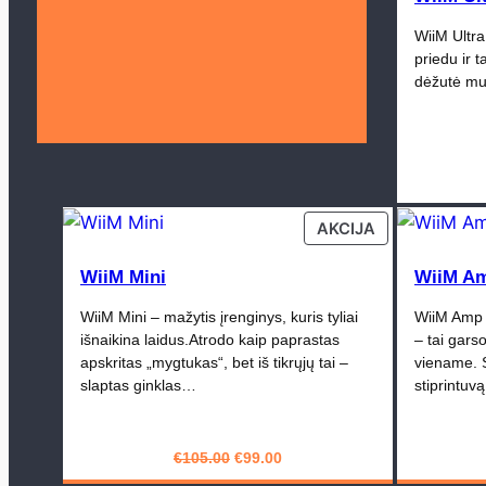
WiiM Ultra
priedu ir 
dėžutė muz
PRODUCT
AKCIJA
ON
SALE
WiiM Mini
WiiM Am
WiiM Mini – mažytis įrenginys, kuris tyliai
WiiM Amp 
išnaikina laidus.Atrodo kaip paprastas
– tai gars
apskritas „mygtukas“, bet iš tikrųjų tai –
viename. 
slaptas ginklas…
stiprintuv
Original
Current
€
105.00
€
99.00
price
price