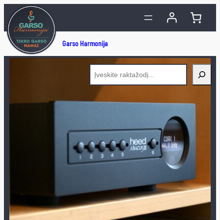
Eiti
prie
turinio
Search