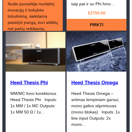
Audio puoselėja nuolatinį
taip pat ir su Phi fono…
inovacijų ir kokybės
€
2750.00
tobulinimą, siekdama
pasiūlyti įrangą, kuri atitiktų
PIRKTI
net pačių reikliausių
audiofilų poreikius, tuo
pačiu išlaikydama
konkurencingą kainą.
Heed Thesis Phi
Heed Thesis Omega
MM/MC fono korektorius
Heed Thesis Omega –
Heed Thesis Phi Inputs:
artimas lempiniam garsui,
1x MM / 1x MC Outputs:
mono galios stiprintuvas
1x MM 50 Ω / 1x…
(mono blokas) Inputs: 1x
line input Outputs: 2x
mono…