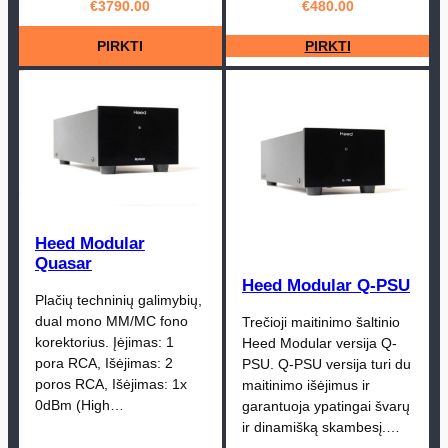
€
3790.00
€
480.00
PIRKTI
PIRKTI
Heed Modular
Quasar
Heed Modular Q-PSU
Plačių techninių galimybių,
dual mono MM/MC fono
Trečioji maitinimo šaltinio
korektorius. Įėjimas: 1
Heed Modular versija Q-
pora RCA, Išėjimas: 2
PSU. Q-PSU versija turi du
poros RCA, Išėjimas: 1x
maitinimo išėjimus ir
0dBm (High…
garantuoja ypatingai švarų
ir dinamišką skambesį.…