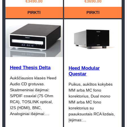
€
3490.00
€
3690.00
PIRKTI
PIRKTI
Heed Thesis Delta
Heed Modular
Questar
Aukščiausios klasės Heed
Audio CD grotuvas.
Puikus, aukštos kokybės
Skaitmeniniai išėjimai:
MM arba MC fono
S/PDIF coaxial (75 Ohm
korektorius, Dual mono
RCA), TOSLINK optical,
MM arba MC fono
I2S (HDMI), BNC,
korektorius su
Analoginiai išėjimai:…
paauksuotais RCA lizdais,
Įėjimas:…