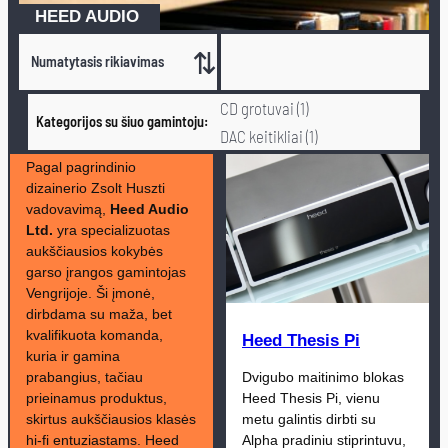
HEED AUDIO
Heed Audio
CD grotuvai (1)
Kategorijos su šiuo gamintoju
DAC keitikliai (1)
Galios stiprintuvai (2)
Pagal pagrindinio
dizainerio Zsolt Huszti
Integruoti stiprintuvai (3)
vadovavimą,
Heed Audio
Korekciniai stiprintuvai (3)
Ltd.
yra specializuotas
Pradiniai stiprintuvai (1)
aukščiausios kokybės
garso įrangos gamintojas
Tinklo grotuvai (1)
Vengrijoje. Ši įmonė,
Ausinės (1)
Naujienos (1)
dirbdama su maža, bet
Stiprintuvai (3)
kvalifikuota komanda,
Heed Thesis Pi
kuria ir gamina
prabangius, tačiau
Dvigubo maitinimo blokas
prieinamus produktus,
Heed Thesis Pi, vienu
skirtus aukščiausios klasės
metu galintis dirbti su
hi-fi entuziastams. Heed
Alpha pradiniu stiprintuvu,