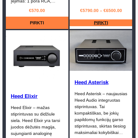
Įėjimas: 1 pora RCA,…
€
570.00
€
5790.00
–
€
6500.00
PIRKTI
PIRKTI
Heed Asterisk
Heed Asterisk – naujausias
Heed Elixir
Heed Audio integruotas
stiprintuvas. Tai
Heed Elixir – mažas
kompaktiškas, be jokių
stiprintuvas su didžiule
papildomų funkcijų garso
siela. Heed Elixir yra tarsi
stiprintuvas, skirtas tiesiog
juodos dėžutės magija,
maksimaliai kokybiškai…
sujungianti analoginę