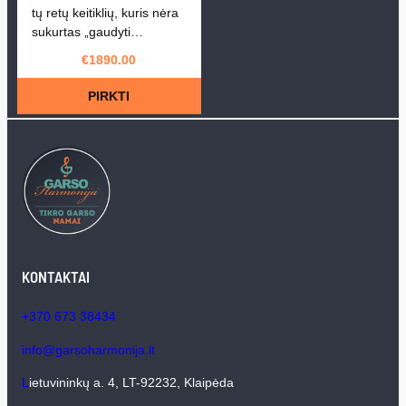
tų retų keitiklių, kuris nėra
sukurtas „gaudyti…
€
1890.00
PIRKTI
KONTAKTAI
+370 673 38434
info@garsoharmonija.lt
L
ietuvininkų a. 4, LT-92232, Klaipėda