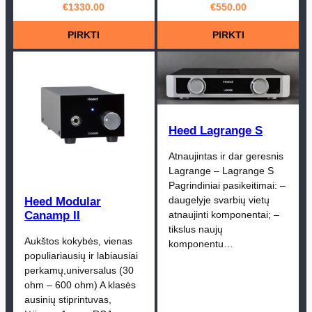
€
1330.00
€
550.00
PIRKTI
PIRKTI
Heed Lagrange S
Atnaujintas ir dar geresnis
Lagrange – Lagrange S
Pagrindiniai pasikeitimai: –
daugelyje svarbių vietų
Heed Modular
Canamp II
atnaujinti komponentai; –
tikslus naujų
Aukštos kokybės, vienas
komponentu…
populiariausių ir labiausiai
perkamų,universalus (30
ohm – 600 ohm) A klasės
ausinių stiprintuvas,