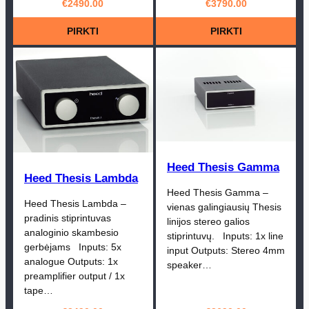
€
2490.00
€
3790.00
PIRKTI
PIRKTI
Heed Thesis Gamma
Heed Thesis Lambda
Heed Thesis Gamma –
Heed Thesis Lambda –
vienas galingiausių Thesis
pradinis stiprintuvas
linijos stereo galios
analoginio skambesio
stiprintuvų. Inputs: 1x line
gerbėjams Inputs: 5x
input Outputs: Stereo 4mm
analogue Outputs: 1x
speaker…
preamplifier output / 1x
tape…