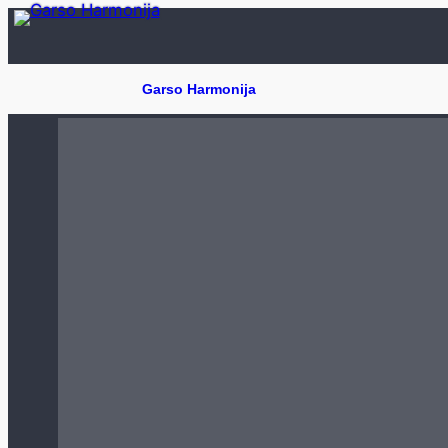
Eiti
prie
turinio