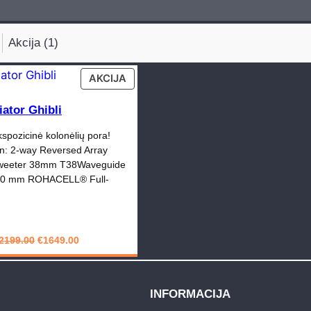
Akcija (1)
PRODUCT
AKCIJA
ON
SALE
iator Ghibli
spozicinė kolonėlių pora!
on: 2-way Reversed Array
 Tweeter 38mm T38Waveguide
30 mm ROHACELL® Full-
Original
Current
2199.00
€
1649.00
price
price
PIRKTI
was:
is:
€2199.00.
€1649.00.
INFORMACIJA