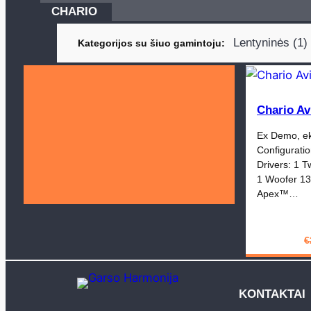
CHARIO
Lentyninės (1)
Kategorijos su šiuo gamintoju
Chario Av
Ex Demo, ek
Configurati
Drivers: 1
1 Woofer 1
Apex™…
€
KONTAKTAI