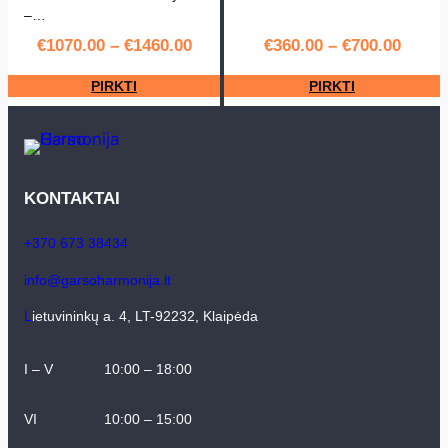
–…
0
€
1070.00
–
€
1460.00
€
360.00
–
€
700.00
2
I
PIRKTI
PIRKTI
I
I
3
T
KONTAKTAI
H
y
+370 673 38434
b
info@garsoharmonija.lt
r
i
L
ietuvininkų a. 4, LT-92232, Klaipėda
d
I – V
10:00 – 18:00
VI
10:00 – 15:00