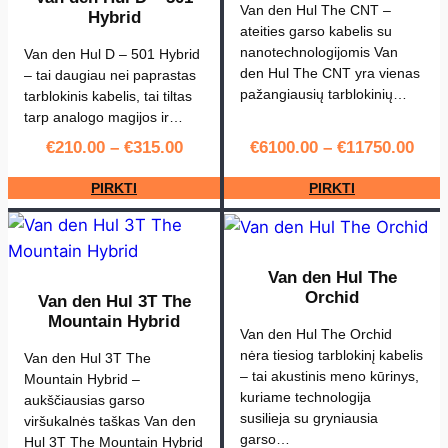
i
Van den Hul The CNT –
Hybrid
e
ateities garso kabelis su
nanotechnologijomis Van
k
Van den Hul D – 501 Hybrid
den Hul The CNT yra vienas
– tai daugiau nei paprastas
i
pažangiausių tarblokinių…
tarblokinis kabelis, tai tiltas
s
tarp analogo magijos ir…
:
€
210.00
–
€
315.00
€
6100.00
–
€
11750.00
V
a
PIRKTI
PIRKTI
n
d
e
Van den Hul The
n
Orchid
Van den Hul 3T The
H
Mountain Hybrid
Van den Hul The Orchid
u
nėra tiesiog tarblokinį kabelis
Van den Hul 3T The
l
– tai akustinis meno kūrinys,
Mountain Hybrid –
D
kuriame technologija
aukščiausias garso
susilieja su gryniausia
-
viršukalnės taškas Van den
garso…
Hul 3T The Mountain Hybrid
1