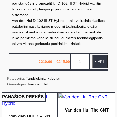
per standūs ir gremėzdiški, D-102 III 3T Hybrid yra itin
lankstus, todėl jį lengva prijungti net sudėtingose
sistemose.
Van den Hul D-102 III 3T Hybrid – tai evoliucinis klasikos
patobulinimas, kuriame moderni technologija leidžia
muzikai skambėti dar natūraliau ir detaliau. Jei ieškote
laiko patikrinto kabelio su naujausiomis technologijomis,
tai yra vienas geriausių pasirinkimų rinkoje.
p
€
210.00
–
€
245.00
PIRKTI
r
o
d
Kategorija: 
Tarpblokiniai kabeliai
u
Gamintojas: 
Van den Hul
k
PANAŠIOS PREKĖS
t
o
Van den Hul The CNT
k
Van den Hul D – 501