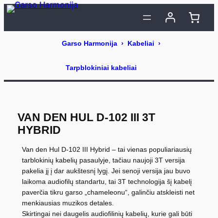
Eiti
prie
turinio
VAN DEN HUL D-102 III 3T
HYBRID
Van den Hul D-102 III Hybrid – tai vienas populiariausių
tarblokinių kabelių pasaulyje, tačiau naujoji 3T versija
pakelia jį į dar aukštesnį lygį. Jei senoji versija jau buvo
laikoma audiofilų standartu, tai 3T technologija šį kabelį
paverčia tikru garso „chameleonu“, galinčiu atskleisti net
menkiausias muzikos detales.
Skirtingai nei daugelis audiofilinių kabelių, kurie gali būti