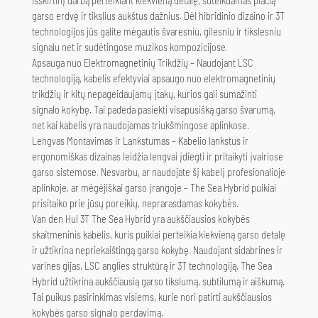
išskirtinį darbą perteikiant kiekvieną detalę, suteikdamas plačią
garso erdvę ir tikslius aukštus dažnius. Dėl hibridinio dizaino ir 3T
technologijos jūs galite mėgautis švaresniu, gilesniu ir tikslesniu
signalu net ir sudėtingose muzikos kompozicijose.
Apsauga nuo Elektromagnetinių Trikdžių – Naudojant LSC
technologiją, kabelis efektyviai apsaugo nuo elektromagnetinių
trikdžių ir kitų nepageidaujamų įtakų, kurios gali sumažinti
signalo kokybę. Tai padeda pasiekti visapusišką garso švarumą,
net kai kabelis yra naudojamas triukšmingose aplinkose.
Lengvas Montavimas ir Lankstumas – Kabelio lankstus ir
ergonomiškas dizainas leidžia lengvai įdiegti ir pritaikyti įvairiose
garso sistemose. Nesvarbu, ar naudojate šį kabelį profesionalioje
aplinkoje, ar mėgėjiškai garso įrangoje – The Sea Hybrid puikiai
prisitaiko prie jūsų poreikių, neprarasdamas kokybės.
Van den Hul 3T The Sea Hybrid yra aukščiausios kokybės
skaitmeninis kabelis, kuris puikiai perteikia kiekvieną garso detalę
ir užtikrina nepriekaištingą garso kokybę. Naudojant sidabrines ir
varines gijas, LSC anglies struktūrą ir 3T technologiją, The Sea
Hybrid užtikrina aukščiausią garso tikslumą, subtilumą ir aiškumą.
Tai puikus pasirinkimas visiems, kurie nori patirti aukščiausios
kokybės garso signalo perdavimą.