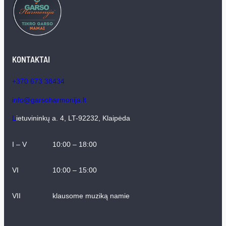
KONTAKTAI
+370 673 38434
info@garsoharmonija.lt
L
ietuvininkų a. 4, LT-92232, Klaipėda
I – V
10:00 – 18:00
VI
10:00 – 15:00
VII
klausome muziką namie