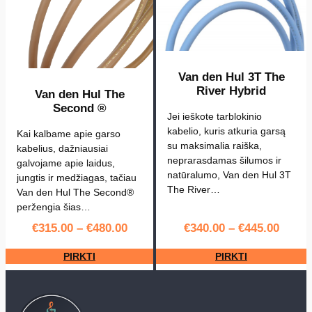
y
b
r
i
d
Van den Hul 3T The
River Hybrid
Van den Hul The
D
Second ®
i
Jei ieškote tarblokinio
g
kabelio, kuris atkuria garsą
Kai kalbame apie garso
su maksimalia raiška,
i
kabelius, dažniausiai
neprarasdamas šilumos ir
galvojame apie laidus,
t
natūralumo, Van den Hul 3T
jungtis ir medžiagas, tačiau
a
The River…
Van den Hul The Second®
l
peržengia šias…
€
315.00
–
€
480.00
€
340.00
–
€
445.00
PIRKTI
PIRKTI