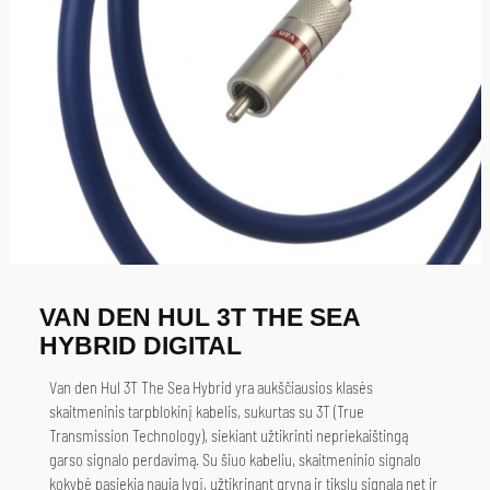
VAN DEN HUL 3T THE SEA
HYBRID DIGITAL
Van den Hul 3T The Sea Hybrid yra aukščiausios klasės
skaitmeninis tarpblokinį kabelis, sukurtas su 3T (True
Transmission Technology), siekiant užtikrinti nepriekaištingą
garso signalo perdavimą. Su šiuo kabeliu, skaitmeninio signalo
kokybė pasiekia naują lygį, užtikrinant gryną ir tikslų signalą net ir