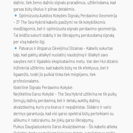
dažnio, tiek žemo dažnio signalo praradimus, užtikrindama, kad
garsas būtų tikslus ir pilnas detalėmis.
Optimizuota Aukštos Kokybės Signalų Perdavimo Geometrija
– 3T The Sea Hybrid kabelis pasižymi ne tik kokybiškomis
medžiagomis, bet ir optimizuota signalo perdavimo geometrija.
Tai leidžia sukurti stabilų ir be iškraipymų perduodamą signalą
per visą kabelio ilgį.
Patvarus ir Atsparus Dėvėjimui Dizainas – Kabelis sukurtas
taip, kad galėtų atlaikyti nuolatinį naudojimą ir išlaikyti savo
savybes net ir ilgalaikio eksploatavimo metu. Van den Hul dizaino
inžinieriai užtikrino, kad kabelis būtų ne tik efektyvus, bet ir
ilgaamžis, todėl jis puikiai tinka tiek mėgėjams, tiek
profesionalams.
Išskirtinė Signalo Perdavimo Kokybė:
Neįtikėtina Garso Kokybė – The Sea Hybrid užtikrina ne tik puikų
žemųjų dažnių perdavimą, bet ir detalų aukštų dažnių
atvaizdavimą, kuris yra švarus ir nepažeistas. Sidabro ir vario
derinys garantuoja, kad visi garso spektrai būtų perteikiami su
aiškumu ir natūralumu, be jokių garso iškraipymų.
Puikus Daugiasluoksnis Garso Atvaizdavimas – Šis kabelis atlieka