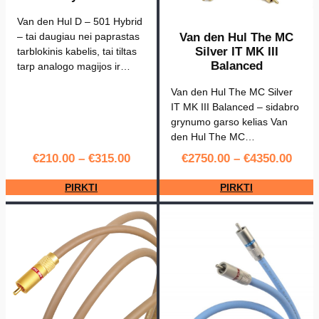
a
Van den Hul D – 501 Hybrid
n
Van den Hul The MC
– tai daugiau nei paprastas
d
Silver IT MK III
tarblokinis kabelis, tai tiltas
e
Balanced
tarp analogo magijos ir…
n
Van den Hul The MC Silver
H
IT MK III Balanced – sidabro
u
grynumo garso kelias Van
den Hul The MC…
l
3
€
210.00
–
€
315.00
€
2750.00
–
€
4350.00
T
PIRKTI
PIRKTI
T
h
e
S
e
a
H