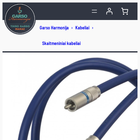
Eiti
prie
turinio