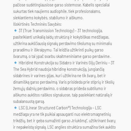
pačiose sudėtingiausiose garso sistemose. Kabelis specialiai
sukurtas tiek naujiems audiophile, tiek profesionalams,
siekiantiems kokybės, stabilumo ir aiškumo.
Išskirtinės Techninės Savybės:
3T (True Transmission Technology) – 3T technologija,
pasitelkianti unikalią laidų struktūrą ir kokybiškas medžiagas,
užtikrina aukščiausią signalų perdavimo tikslumą su minimaliu
praradimu ir iškraipymu. Tai leidžia užtikrinti puikų garso
švarumą, o tai ypač svarbu skaitmeniniame garso perdavime.
Hibridinė Konstrukcija su Sidabro ir Varinės Gijų Deriniu – 3T
The Sea Hybrid naudoja hibridinę konstrukciją, jungiančią
sidabrines ir varines gijas, kuri užtikrina ne tik švarų, bet ir
dinamišką garso perdavimą. Varis prisideda prie stiprių ir tikslių
žemųjų dažnių perdavimo, o sidabras prideda subtilumo ir
aiškumo aukštos raiškos signaluose, taip pasiekiant natūralią ir
subalansuotą garsą.
LSC (Linear Structured Carbon®) Technologija – LSC
medžiaga yra ne tik puikiai apsauganti nuo elektromagnetinių
trikdžių, bet ir geba sumažinti garso „triukšmą“, užtikrinant švarų
ir nepakeistą signalą. LSC anglies struktūra sumažina tiek aukšto