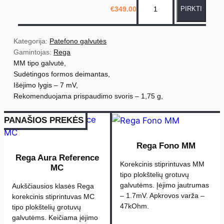
€
349.00
PIRKTI
r
o
d
Kategorija: 
Patefono galvutės
u
Gamintojas: 
Rega
MM tipo galvutė,
k
Sudėtingos formos deimantas,
t
Išėjimo lygis – 7 mV,
o
Rekomenduojama prispaudimo svoris – 1,75 g,
k
i
PANAŠIOS PREKĖS
e
k
Rega Fono MM
i
Rega Aura Reference
Korekcinis stiprintuvas MM
MC
s
tipo plokštelių grotuvų
:
galvutėms. Įėjimo jautrumas
Aukščiausios klasės Rega
R
– 1.7mV. Apkrovos varža –
korekcinis stiprintuvas MC
47kOhm.
e
tipo plokštelių grotuvų
galvutėms. Keičiama įėjimo
g