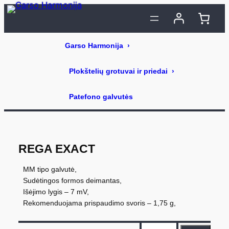
Eiti
prie
turinio
REGA EXACT
MM tipo galvutė,
Sudėtingos formos deimantas,
Išėjimo lygis – 7 mV,
Rekomenduojama prispaudimo svoris – 1,75 g,
p