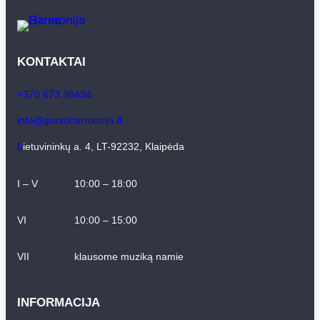
KONTAKTAI
+370 673 38434
info@garsoharmonija.lt
L
ietuvininkų a. 4, LT-92232, Klaipėda
I – V
10:00 – 18:00
VI
10:00 – 15:00
VII
klausome muziką namie
INFORMACIJA