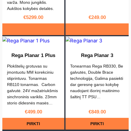
varža. Mono jungiklis.
a
Aukštos kokybės detalės.
E
€
5299.00
€
249.00
x
a
c
t
Rega Planar 1 Plus
Rega Planar 3
Plokštelių grotuvas su
Tonearmas Rega RB330, Be
įmontuotu MM korekciniu
galvutės, Double Brace
stiprintuvu. Tonarmas
technologija, Galima pasiekti
RB110 tonarmas. Carbon
dar geresnę garso kokybę
galvutė. 24V mažatriukšmis
naudojant išorinį maitinimo
sinchroninis variklis. 23mm
šaltinį TT PSU…
storio didesnės masės…
€
499.00
€
849.00
PIRKTI
PIRKTI