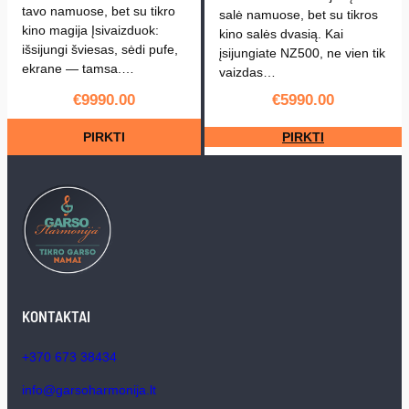
tavo namuose, bet su tikro
salė namuose, bet su tikros
kino magija Įsivaizduok:
kino salės dvasią. Kai
išsijungi šviesas, sėdi pufe,
įsijungiate NZ500, ne vien tik
ekrane — tamsa.…
vaizdas…
€
9990.00
€
5990.00
PIRKTI
PIRKTI
KONTAKTAI
+370 673 38434
info@garsoharmonija.lt