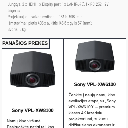
Jungtys: 2 x HDMI, 1 x Display port, 1 x LAN (RJ45), 1 x RS-232, 12V
k
trigeris;
t
Projektuojamo vaizdo dydis: nuo 153 iki 508 cm;
o
Išmatavimai: plotis 405 x aukštis 145,8 x gylis 341 (mm);
k
Svoris: 6 kg;
i
e
PANAŠIOS PREKĖS
k
i
s
:
J
Sony VPL-XW6100
V
C
Ženkite į naują namų kino
evoliucijos etapą su „Sony
L
VPL-XW6100“ – premium
X
Sony VPL-XW8100
klasės 4K lazeriniu
-
projektoriumi, sukurtu
Namų kino viršūnė.
N
didžiausiems ekranams ir…
Pasiruoškite patirti tai, kas