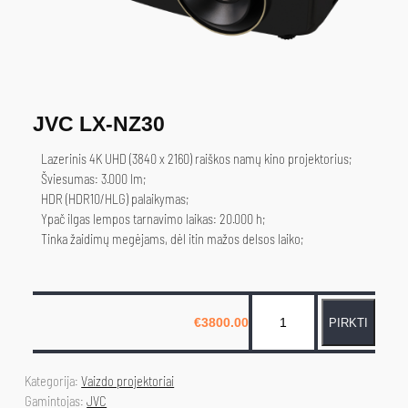
JVC LX-NZ30
Lazerinis 4K UHD (3840 x 2160) raiškos namų kino projektorius;
Šviesumas: 3.000 lm;
HDR (HDR10/HLG) palaikymas;
Ypač ilgas lempos tarnavimo laikas: 20.000 h;
Tinka žaidimų megėjams, dėl itin mažos delsos laiko;
p
€
3800.00
PIRKTI
r
o
d
Kategorija: 
Vaizdo projektoriai
u
Gamintojas: 
JVC