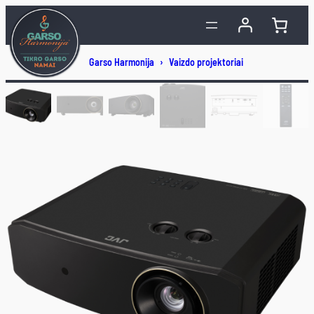
Eiti
prie
turinio