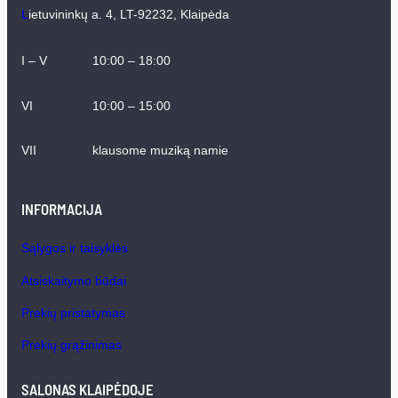
L
ietuvininkų a. 4, LT-92232, Klaipėda
I – V
10:00 – 18:00
VI
10:00 – 15:00
VII
klausome muziką namie
INFORMACIJA
Sąlygos ir taisyklės
Atsiskaitymo būdai
Prekių pristatymas
Prekių grąžinimas
SALONAS KLAIPĖDOJE