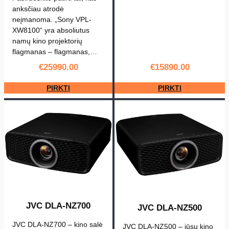
Z
anksčiau atrodė
3
neįmanoma. „Sony VPL-
XW8100“ yra absoliutus
0
namų kino projektorių
flagmanas – flagmanas,…
€
25990.00
€
15890.00
PIRKTI
PIRKTI
JVC DLA-NZ700
JVC DLA-NZ500
JVC DLA‑NZ700 – kino salė
JVC DLA‑NZ500 – jūsų kino