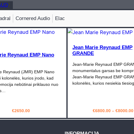
AUD
adral
Cornered Audio
Elac
Jean Marie Reynaud EMP
GRANDE
rie Reynaud EMP Nano
Jean-Marie Reynaud EMP GRA
monumentalus garsas be kompr
ie Reynaud (JMR) EMP Nano
Jean-Marie Reynaud EMP GRAN
i kolonėlės, kurios įrodo, kad
kolonėlės, kurios nesiekia tiesio
emocija nebūtinai priklauso nuo
os…
€
2650.00
€
6800.00
–
€
8000.00
PIRKTI
PIRKTI
INFORMACIJA