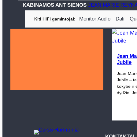
KABINAMOS ANT SIENOS
JEAN MARIE REYN
Monitor Audio
Dali
Qu
Kiti HiFi gamintojai
Jean Ma
Jubile
Jean-Mar
Jubile – ta
kokybė ir 
dydžio. J
KONTAKTAI