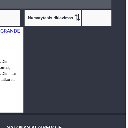
NDE –
omisų.
DE – tai
g atkurti…
SALONAS KLAIPĖDOJE