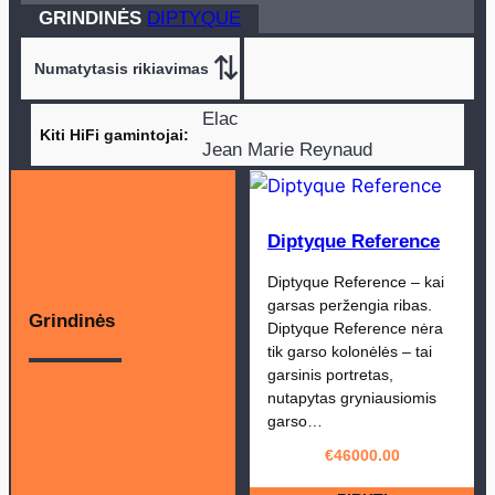
GRINDINĖS
DIPTYQUE
Elac
Kiti HiFi gamintojai
Jean Marie Reynaud
Monitor Audio
Triangle
Bowers and Wilkins
Dali
Diptyque Reference
Quadral
Diptyque Reference – kai
garsas peržengia ribas.
Grindinės
Diptyque Reference nėra
tik garso kolonėlės – tai
garsinis portretas,
nutapytas gryniausiomis
garso…
€
46000.00