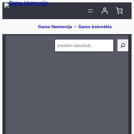
Eiti
prie
turinio
Search