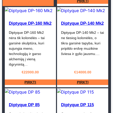
PIRKTI
Diptyque DP-160 Mk2
Diptyque DP-140 Mk2
Diptyque DP-160 Mk2
Diptyque DP-140 Mk2 – tai
nėra tik kolonėlės – tai
ne tiesiog kolonėlės, o
garsinė skulptūra, kuri
tikra garsinė tapyba, kuri
sujungia meno,
pripildo erdvę muzikine
technologijų ir garso
šviesa ir gylio jausmu.…
alchemiją į vieną
išgrynintą…
€
22000.00
€
14000.00
PIRKTI
PIRKTI
Diptyque DP 85
Diptyque DP 115