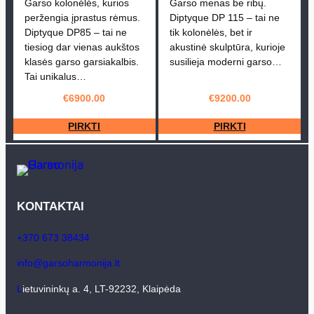
Garso kolonėlės, kurios
Garso menas be ribų.
peržengia įprastus rėmus.
Diptyque DP 115 – tai ne
Diptyque DP85 – tai ne
tik kolonėlės, bet ir
tiesiog dar vienas aukštos
akustinė skulptūra, kurioje
klasės garso garsiakalbis.
susilieja moderni garso…
Tai unikalus…
€
6900.00
€
9200.00
PIRKTI
PIRKTI
KONTAKTAI
+370 673 38434
info@garsoharmonija.lt
L
ietuvininkų a. 4, LT-92232, Klaipėda