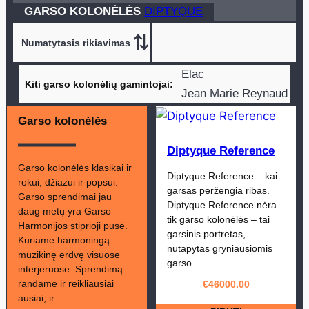
produktasai
GARSO KOLONĖLĖS
DIPTYQUE
Elac
Kiti garso kolonėlių gamintojai
Jean Marie Reynaud
TruAudio
Garso kolonėlės
Monitor Audio
Diptyque Reference
Quadral
Garso kolonėlės klasikai ir
Triangle
Diptyque Reference – kai
rokui, džiazui ir popsui.
Bowers and Wilkins
garsas peržengia ribas.
Garso sprendimai jau
Diptyque Reference nėra
Chario
Dali
daug metų yra Garso
tik garso kolonėlės – tai
Harmonijos stiprioji pusė.
Cornered Audio
garsinis portretas,
Kuriame harmoningą
nutapytas gryniausiomis
muzikinę erdvę visuose
garso…
interjeruose. Sprendimą
randame ir reikliausiai
€
46000.00
ausiai, ir