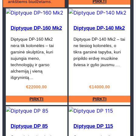
PIRKTI
ankštiems biudžetams.
Diptyque DP-160 Mk2
Diptyque DP-140 Mk2
Diptyque DP-160 Mk2
Diptyque DP-140 Mk2 – tai
nėra tik kolonėlės – tai
ne tiesiog kolonėlės, o
garsinė skulptūra, kuri
tikra garsinė tapyba, kuri
sujungia meno,
pripildo erdvę muzikine
technologijų ir garso
šviesa ir gylio jausmu.…
alchemiją į vieną
išgrynintą…
€
22000.00
€
14000.00
PIRKTI
PIRKTI
Diptyque DP 85
Diptyque DP 115