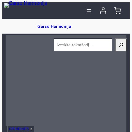
Eiti
prie
turinio
Search
GRINDINĖS
5
5