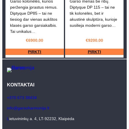
Garso kolonėlės, kurios
Garso menas be ribų.
peržengia įprastus rėmus.
Diptyque DP 115 – tai ne
Diptyque DP85 – tai ne
tik kolonėlės, bet ir
tiesiog dar vienas aukštos
akustinė skulptūra, kurioje
klasės garso garsiakalbis.
susilieja moderni garso…
Tai unikalus…
€
6900.00
€
9200.00
PIRKTI
PIRKTI
KONTAKTAI
+370 673 38434
info@garsoharmonija.lt
L
ietuvininkų a. 4, LT-92232, Klaipėda