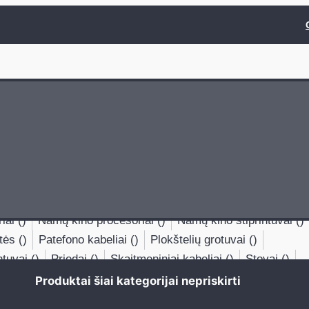
kustinės medžiagos ()
Baldai ()
CD grotuvai ()
Centrinė
)
Daugiakanaliai galios stiprintuvai ()
FM tiuneris ()
ės ()
Galios stiprintuvai ()
Garso sklaida ()
 ()
Grindinės ()
Įmontuojamos ()
Integruoti stiprintuvai (
namos ant sienos ()
Kita ()
Kolonėlių kabeliai ()
rintuvai ()
Lauko ()
Lentyninės ()
Maitinimo kabeliai ()
iai ()
Namų kino procesoriai ()
Namų kino stiprintuvai ()
tės ()
Patefono kabeliai ()
Plokštelių grotuvai ()
ntuvai ()
Priedai ()
Skaitmeniniai kabeliai ()
Stovai ()
žniai ()
Tarpblokiniai kabeliai ()
Tinklo grotuvai ()
Produktai šiai kategorijai nepriskirti
ai ()
Vaizdo projektoriai ()
Viskas viename stiprintvai ()