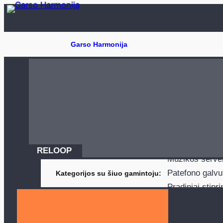
Eiti
prie
turinio
Aktyvios ()
A
DAC keitikliai (
Galinės/efektin
Garso sugertis
Įrašai ()
Kabi
Korekciniai stip
RELOOP
Muzikos server
Patefono galvu
Kategorijos su šiuo gamintoju
Pradiniai stipri
Super aukštada
Tinklo transport