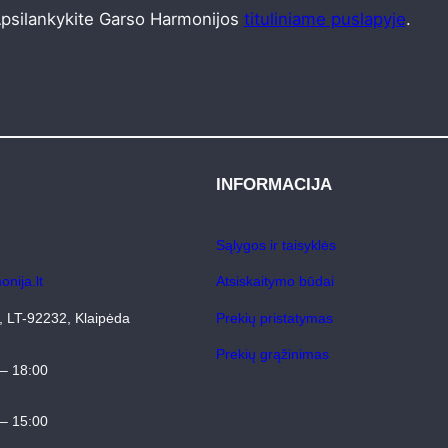
)
Žemų dažnių kabeliai ()
Žemųjų dažnių kontrolė ()
psilankykite Garso Harmonijos
tituliniame puslapyje
.
o kolonėlės ()
Grotuvai ()
Kabeliai ()
Ausinės ()
intuvai ()
Naujienos ()
Plokštelių grotuvai ir priedai ()
be-kategorijos ()
INFORMACIJA
Sąlygos ir taisyklės
nija.lt
Atsiskaitymo būdai
4, LT-92232, Klaipėda
Prekių pristatymas
Prekių grąžinimas
 – 18:00
 – 15:00