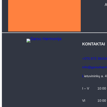
Žemų dažnių (
A
Akcija ()
Gars
Namų kino stipr
Stiprintuvai ()
KONTAKTAI
+370 673 38434
info@garsoharmo
L
ietuvininkų a. 
I – V
10:00
VI
10:00