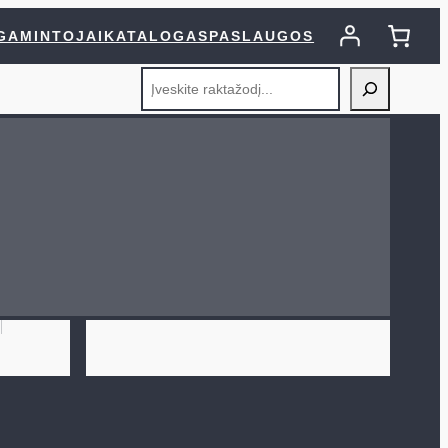
GAMINTOJAI
KATALOGAS
PASLAUGOS
Search
s ()
)