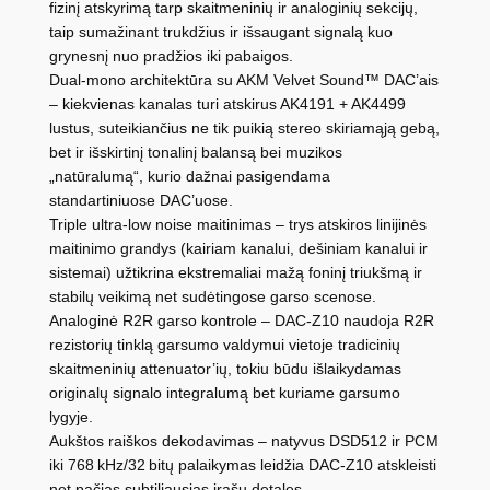
fizinį atskyrimą tarp skaitmeninių ir analoginių sekcijų,
taip sumažinant trukdžius ir išsaugant signalą kuo
grynesnį nuo pradžios iki pabaigos.
Dual‑mono architektūra su AKM Velvet Sound™ DAC’ais
– kiekvienas kanalas turi atskirus AK4191 + AK4499
lustus, suteikiančius ne tik puikią stereo skiriamąją gebą,
bet ir išskirtinį tonalinį balansą bei muzikos
„natūralumą“, kurio dažnai pasigendama
standartiniuose DAC’uose.
Triple ultra‑low noise maitinimas – trys atskiros linijinės
maitinimo grandys (kairiam kanalui, dešiniam kanalui ir
sistemai) užtikrina ekstremaliai mažą foninį triukšmą ir
stabilų veikimą net sudėtingose garso scenose.
Analoginė R2R garso kontrole – DAC‑Z10 naudoja R2R
rezistorių tinklą garsumo valdymui vietoje tradicinių
skaitmeninių attenuator’ių, tokiu būdu išlaikydamas
originalų signalo integralumą bet kuriame garsumo
lygyje.
Aukštos raiškos dekodavimas – natyvus DSD512 ir PCM
iki 768 kHz/32 bitų palaikymas leidžia DAC‑Z10 atskleisti
net pačias subtiliausias įrašų detales.