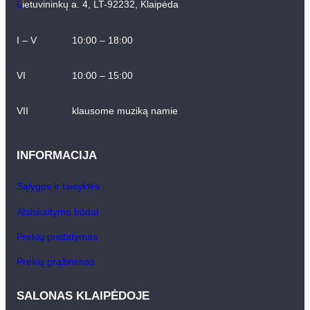
L
ietuvininkų a. 4, LT-92232, Klaipėda
I – V
10:00 – 18:00
VI
10:00 – 15:00
VII
klausome muziką namie
INFORMACIJA
Sąlygos ir taisyklės
Atsiskaitymo būdai
Prekių pristatymas
Prekių grąžinimas
SALONAS KLAIPĖDOJE