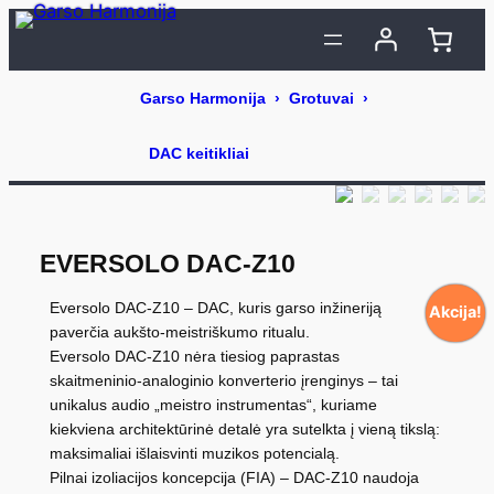
Eiti
prie
turinio
EVERSOLO DAC-Z10
Eversolo DAC‑Z10 – DAC, kuris garso inžineriją
Akcija!
paverčia aukšto‑meistriškumo ritualu.
Eversolo DAC‑Z10 nėra tiesiog paprastas
skaitmeninio‑analoginio konverterio įrenginys – tai
unikalus audio „meistro instrumentas“, kuriame
kiekviena architektūrinė detalė yra sutelkta į vieną tikslą:
maksimaliai išlaisvinti muzikos potencialą.
Pilnai izoliacijos koncepcija (FIA) – DAC‑Z10 naudoja