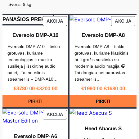
a
:
k
Svoris: 9 kg.
s
€
i
:
1
€
7
e
PANAŠIOS PREKĖS
1
0
PRODUCT
PR
AKCIJA
AKCIJA
9
0
k
ON
ON
8
.
0
0
i
SALE
SA
Eversolo DMP-A10
Eversolo DMP-A8
.
0
0
.
s
0
Eversolo DMP-A10 – tinklo
Eversolo DMP-A8 – tinklo
.
:
grotuvas, kuriame
grotuvas, kuriame klasikinis
E
technologijos ir muzika
hi-fi grožis susitinka su
susilieja į išskirtinę audio
modernia audio magija 🎧
v
patirtį. Tai ne eilinis
Tai daugiau nei paprastas
e
streamer’is – DMP-A10…
streamer’is…
r
Original
Current
Original
Curre
€
3780.00
€
3200.00
€
1990.00
€
1680.00
s
price
price
price
price
was:
is:
was:
is:
o
€3780.00.
€3200.00.
€1990.00.
€1680
PIRKTI
PIRKTI
l
PRODUCT
AKCIJA
o
ON
D
SALE
Heed Abacus S
A
Eversolo DMP-A6