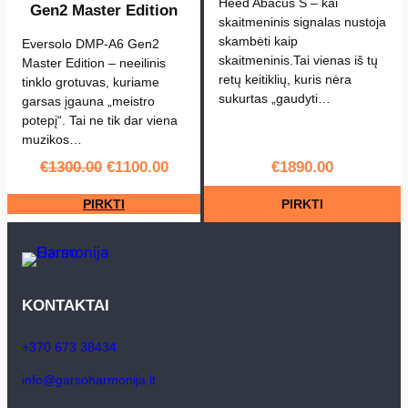
C
Heed Abacus S – kai
Gen2 Master Edition
skaitmeninis signalas nustoja
-
skambėti kaip
Eversolo DMP-A6 Gen2
Z
skaitmeninis.Tai vienas iš tų
Master Edition – neeilinis
1
retų keitiklių, kuris nėra
tinklo grotuvas, kuriame
0
sukurtas „gaudyti…
garsas įgauna „meistro
potepį“. Tai ne tik dar viena
muzikos…
Original
Current
€
1300.00
€
1100.00
€
1890.00
price
price
was:
is:
€1300.00.
€1100.00.
PIRKTI
PIRKTI
KONTAKTAI
+370 673 38434
info@garsoharmonija.lt