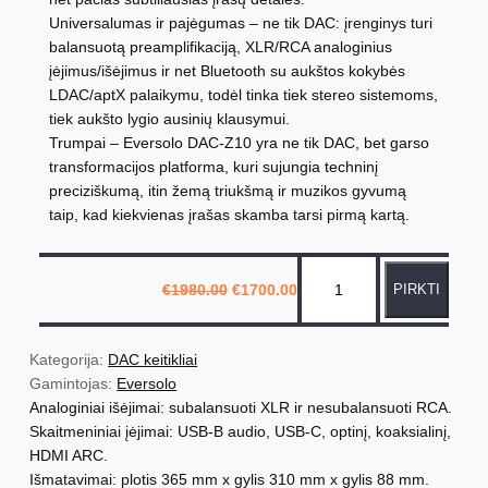
Universalumas ir pajėgumas – ne tik DAC: įrenginys turi
balansuotą preamplifikaciją, XLR/RCA analoginius
įėjimus/išėjimus ir net Bluetooth su aukštos kokybės
LDAC/aptX palaikymu, todėl tinka tiek stereo sistemoms,
tiek aukšto lygio ausinių klausymui.
Trumpai – Eversolo DAC‑Z10 yra ne tik DAC, bet garso
transformacijos platforma, kuri sujungia techninį
preciziškumą, itin žemą triukšmą ir muzikos gyvumą
taip, kad kiekvienas įrašas skamba tarsi pirmą kartą.
p
O
C
€
1980.00
€
1700.00
PIRKTI
r
u
r
i
r
o
g
r
i
e
d
n
n
Kategorija: 
DAC keitikliai
a
t
u
Gamintojas: 
Eversolo
l
p
p
r
Analoginiai išėjimai: subalansuoti XLR ir nesubalansuoti RCA.
k
r
i
Skaitmeniniai įėjimai: USB-B audio, USB-C, optinį, koaksialinį,
i
c
t
c
e
HDMI ARC.
e
i
o
w
s
Išmatavimai: plotis 365 mm x gylis 310 mm x gylis 88 mm.