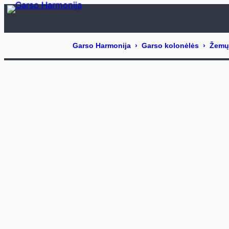
Eiti
prie
turinio