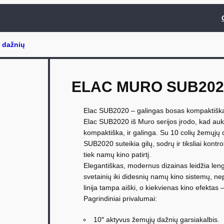
ELAC MURO SUB202
Elac SUB2020 – galingas bosas kompaktišk
Elac SUB2020 iš Muro serijos įrodo, kad aukš
kompaktiška, ir galinga. Su 10 colių žemųjų 
SUB2020 suteikia gilų, sodrų ir tiksliai kont
tiek namų kino patirtį.
Elegantiškas, modernus dizainas leidžia leng
svetainių iki didesnių namų kino sistemų, n
linija tampa aiški, o kiekvienas kino efektas –
Pagrindiniai privalumai:
10″ aktyvus žemųjų dažnių garsiakalbis.