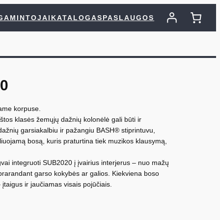
GAMINTOJAI
KATALOGAS
PASLAUGOS
0
ame korpuse.
tos klasės žemųjų dažnių kolonėlė gali būti ir
dažnių garsiakalbiu ir pažangiu BASH® stiprintuvu,
roliuojamą bosą, kuris praturtina tiek muzikos klausymą,
vai integruoti SUB2020 į įvairius interjerus – nuo mažų
eprarandant garso kokybės ar galios. Kiekviena boso
 įtaigus ir jaučiamas visais pojūčiais.