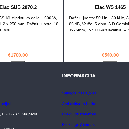
s
Elac SUB 2070.2
Elac WS 1465
:
SH® stiprintuvo galia – 600 W,
Dažnių juosta: 50 Hz – 30 kHz, 
E
i: 2 x 250 mm, Dažnių juosta: 18
86 dB, Varža: 5 ohm, A.D.Garsiak
l
z, Visi…
1x25mm, V-Ž.D.Garsiakalbiai –
a
…
c
M
€
1700.00
€
540.00
u
r
PIRKTI
PIRKTI
o
INFORMACIJA
S
U
Sąlygos ir taisyklės
B
2
nija.lt
Atsiskaitymo būdai
0
4, LT-92232, Klaipėda
Prekių pristatymas
2
Prekių grąžinimas
0