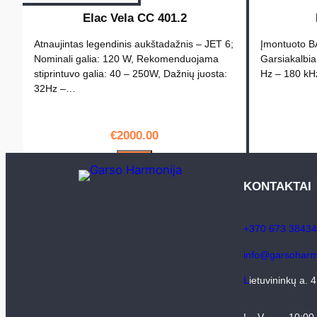
Elac Vela CC 401.2
Atnaujintas legendinis aukštadažnis – JET 6;
Įmontuoto BA
Nominali galia: 120 W, Rekomenduojama
Garsiakalbia
stiprintuvo galia: 40 – 250W, Dažnių juosta:
Hz – 180 kH
32Hz –…
€
2000.00
PIRKTI
KONTAKTAI
+370 673 38434
info@garsoharmo
L
ietuvininkų a. 