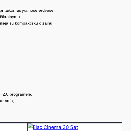
.
pritaikomas įvairiose erdvėse.
 iškraipymų.
lieja su kompaktišku dizainu.
l 2.0 programėle,
ar sofa,