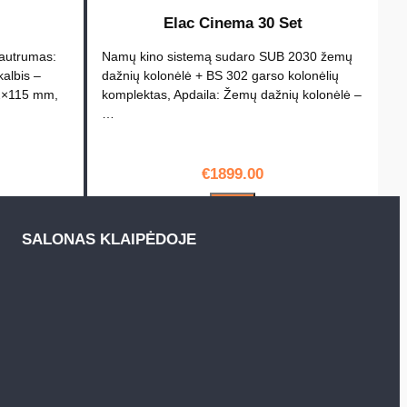
Elac Cinema 30 Set
Jautrumas:
Namų kino sistemą sudaro SUB 2030 žemų
albis –
dažnių kolonėlė + BS 302 garso kolonėlių
 2×115 mm,
komplektas, Apdaila: Žemų dažnių kolonėlė –
…
€
1899.00
PIRKTI
SALONAS KLAIPĖDOJE