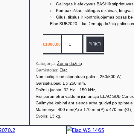
Galingas ir efektyvus BASH® stiprintuvas
Kompaktiškas, stilingas dizainas, lengvai 
Gilus, tikslus ir kontroliuojamas bosas be
Elac SUB2020 – kai žemųjų dažnių galia susi
p
€
1000.00
PIRKTI
r
o
d
Kategorija: 
Žemų dažnių
u
Gamintojas: 
Elac
Nominali/pikinė stiprintuvo galia – 250/500 W,
k
Garsiakalbiai: 1 x 250 mm,
t
Dažnių juosta: 32 Hz – 150 kHz,
o
Visi parametrai valdomi įšmaniąja ELAC SUB Contro
k
Galimybė kabinti ant sienos arba guldyti po spintele 
i
Matmenys: 400 mm(A) x 170 mm(P) x 470 mm(G),
e
Svoris: 13 kg.
k
i