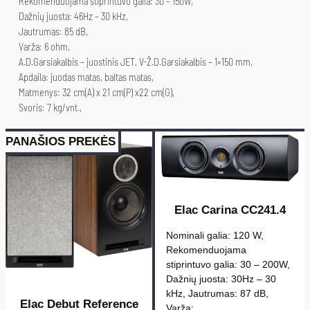
Rekomenduojama stiprintuvo galia: 30 – 150W,
t
Dažnių juosta: 46Hz – 30 kHz,
o
Jautrumas: 85 dB,
k
Varža: 6 ohm,
i
A.D.Garsiakalbis – juostinis JET, V-Ž.D.Garsiakalbis – 1×150 mm,
Apdaila: juodas matas, baltas matas,
e
Matmenys: 32 cm(A) x 21 cm(P) x22 cm(G),
k
Svoris: 7 kg/vnt.,
i
s
PANAŠIOS PREKĖS
:
E
l
a
Elac Carina CC241.4
c
Nominali galia: 120 W,
C
Rekomenduojama
a
stiprintuvo galia: 30 – 200W,
r
Dažnių juosta: 30Hz – 30
kHz, Jautrumas: 87 dB,
i
Elac Debut Reference
Varža:…