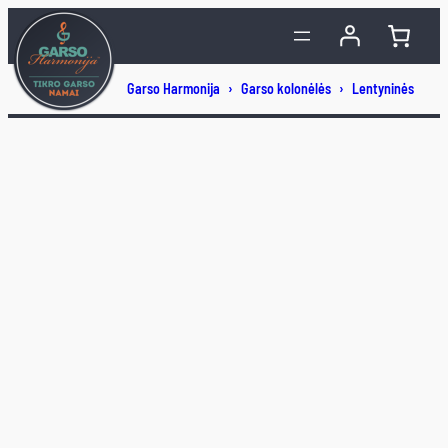
Eiti
prie
turinio