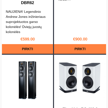
n
DBR62
a
NAUJIENA! Legendinio
B
Andrew Jones inžinieriaus
S
suprojektuotos garso
2
kolonėlės! Dviejų juostų
4
kolonėlės
3
€
599.00
€
900.00
.
PIRKTI
PIRKTI
4