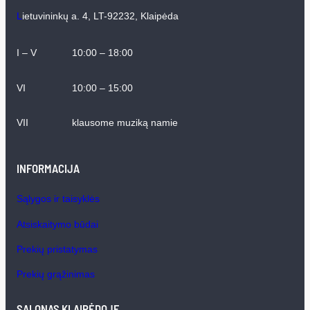
L
ietuvininkų a. 4, LT-92232, Klaipėda
I – V
10:00 – 18:00
VI
10:00 – 15:00
VII
klausome muziką namie
INFORMACIJA
Sąlygos ir taisyklės
Atsiskaitymo būdai
Prekių pristatymas
Prekių grąžinimas
SALONAS KLAIPĖDOJE