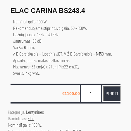
ELAC CARINA BS243.4
Nominali galia: 100 W,
Rekomenduojama stiprintuvo galia: 30 – 150W,
Dažnių juosta: 46Hz – 30 kHz,
Jautrumas: 85 dB,
Varža: 6 ohm,
A.D.Garsiakalbis – juostinis JET, V-Ž.D.Garsiakalbis – 1×150 mm,
Apdaila: juodas matas, baltas matas,
Matmenys: 32 cm(A) x 21 cm(P) x22 cm(G),
Svoris: 7 kg/vnt.,
p
€
1100.00
PIRKTI
r
o
d
Kategorija: 
Lentyninės
u
Gamintojas: 
Elac
Nominali galia: 100 W,
k