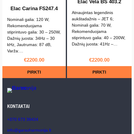
Elac Vela BS 403.2
Elac Carina FS247.4
Atnaujintas legendinis
aukštadažnis – JET 6;
Nominali galia: 120 W,
Nominali galia: 70 W,
Rekomenduojama
Rekomenduojama
stiprintuvo galia: 30 – 250W,
stiprintuvo galia: 40 – 200W,
Dažnių juosta: 34Hz – 30
Dažnių juosta: 41Hz –…
kHz, Jautrumas: 87 dB,
Varža:…
€
2200.00
€
2200.00
PIRKTI
PIRKTI
KONTAKTAI
+370 673 38434
info@garsoharmonija.lt