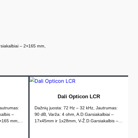
siakalbiai – 2×165 mm,
Dali Opticon LCR
Jautrumas:
Dažnių juosta: 72 Hz – 32 kHz, Jautrumas:
albis –
90 dB, Varža: 4 ohm, A.D.Garsiakalbiai –
 1×165 mm,…
17x45mm ir 1x28mm, V-Ž.D.Garsiakalbis –…