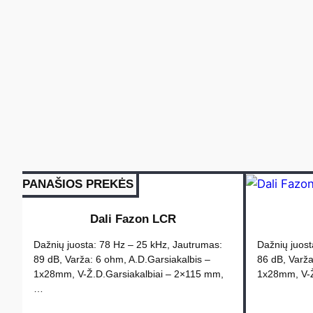
PANAŠIOS PREKĖS
Dali Fazon LCR
Dažnių juosta: 78 Hz – 25 kHz, Jautrumas:
Dažnių juost
89 dB, Varža: 6 ohm, A.D.Garsiakalbis –
86 dB, Varža
1x28mm, V-Ž.D.Garsiakalbiai – 2×115 mm,
1x28mm, V-Ž
…