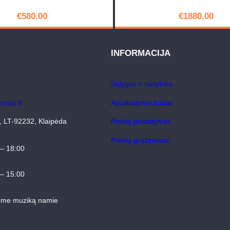
R
u
€
580.00
€
1880.00
b
PIRKTI
PIRKTI
i
INFORMACIJA
c
o
n
Sąlygos ir taisyklės
6
nija.lt
Atsiskaitymo būdai
4, LT-92232, Klaipėda
Prekių pristatymas
Prekių grąžinimas
 – 18:00
 – 15:00
ome muziką namie