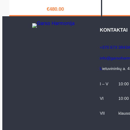
€
480.00
PIRKTI
KONTAKTAI
+370 673 38434
info@garsoharmo
L
ietuvininkų a. 
I – V
10:00
VI
10:00
VII
klaus