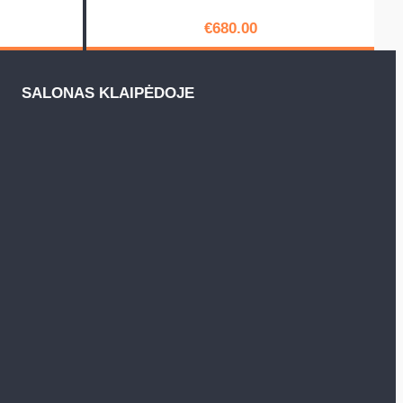
€
680.00
PIRKTI
SALONAS KLAIPĖDOJE