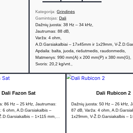
o
d
Kategorija: 
Grindinės
u
Gamintojas: 
Dali
Dažnių juosta: 38 Hz – 34 kHz,
k
Jautrumas: 88 dB,
t
Varža: 4 ohm,
o
A.D.Garsiakalbiai – 17x45mm ir 1x29mm, V-Ž.D.Gar
k
Apdaila: balta, juoda, riešutmedis, raudonmedis,
i
Matmenys: 990 mm(A) x 200 mm(P) x 380 mm(G),
e
Svoris: 20,2 kg/vnt.,
k
i
s
Dali Fazon Sat
Dali Rubicon 2
:
D
a: 86 Hz – 25 kHz, Jautrumas:
Dažnių juosta: 50 Hz – 26 kHz, 
a
: 6 ohm, A.D.Garsiakalbis –
87 dB, Varža: 4 ohm, A.D.Garsiak
.D.Garsiakalbis – 1×115 mm,…
1x29mm, V-Ž.D.Garsiakalbis –
l
i