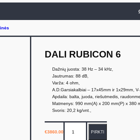
DALI RUBICON 6
Dažnių juosta: 38 Hz – 34 kHz,
Jautrumas: 88 dB,
Varža: 4 ohm,
A.D.Garsiakalbiai – 17x45mm ir 1x29mm, V-
Apdaila: balta, juoda, riešutmedis, raudonme
Matmenys: 990 mm(A) x 200 mm(P) x 380 
Svoris: 20,2 kg/vnt.,
p
€
3860.00
PIRKTI
r