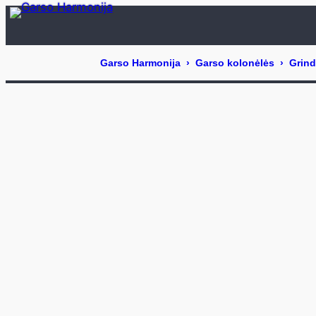
Eiti
prie
turinio