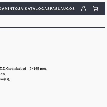
GAMINTOJAI
KATALOGAS
PASLAUGOS
Ž.D.Garsiakalbiai – 2×165 mm,
dis,
mm(G),