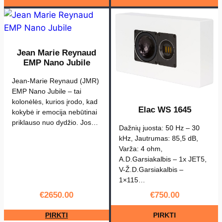
Jean Marie Reynaud
EMP Nano Jubile
Jean-Marie Reynaud (JMR)
EMP Nano Jubile – tai
kolonėlės, kurios įrodo, kad
Elac WS 1645
kokybė ir emocija nebūtinai
priklauso nuo dydžio. Jos…
Dažnių juosta: 50 Hz – 30
kHz, Jautrumas: 85,5 dB,
Varža: 4 ohm,
A.D.Garsiakalbis – 1x JET5,
V-Ž.D.Garsiakalbis –
1×115…
€
2650.00
€
750.00
PIRKTI
PIRKTI