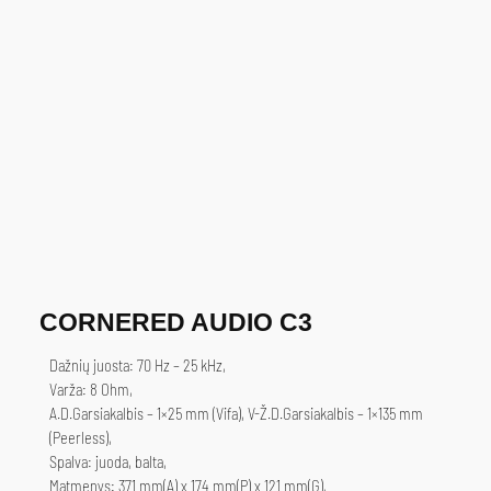
CORNERED AUDIO C3
Dažnių juosta: 70 Hz – 25 kHz,
Varža: 8 Ohm,
A.D.Garsiakalbis – 1×25 mm (Vifa), V-Ž.D.Garsiakalbis – 1×135 mm
(Peerless),
Spalva: juoda, balta,
Matmenys: 371 mm(A) x 174 mm(P) x 121 mm(G),