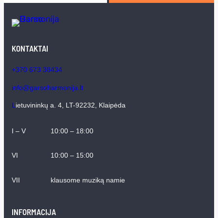
KONTAKTAI
+370 673 38434
info@garsoharmonija.lt
L
ietuvininkų a. 4, LT-92232, Klaipėda
I – V
10:00 – 18:00
VI
10:00 – 15:00
VII
klausome muziką namie
INFORMACIJA