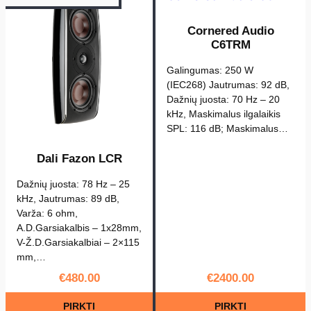
:
C
Cornered Audio
o
C6TRM
r
Galingumas: 250 W
n
(IEC268) Jautrumas: 92 dB,
e
Dažnių juosta: 70 Hz – 20
r
kHz, Maskimalus ilgalaikis
SPL: 116 dB; Maskimalus…
e
d
Dali Fazon LCR
A
u
Dažnių juosta: 78 Hz – 25
kHz, Jautrumas: 89 dB,
d
Varža: 6 ohm,
i
A.D.Garsiakalbis – 1x28mm,
o
V-Ž.D.Garsiakalbiai – 2×115
C
mm,…
3
€
480.00
€
2400.00
PIRKTI
PIRKTI