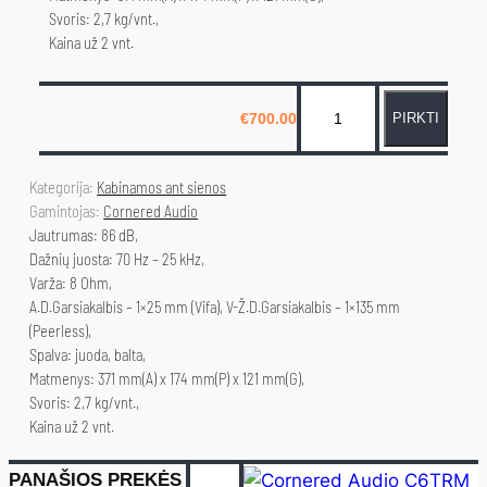
Svoris: 2,7 kg/vnt.,
Kaina už 2 vnt.
p
€
700.00
PIRKTI
r
o
d
Kategorija: 
Kabinamos ant sienos
u
Gamintojas: 
Cornered Audio
Jautrumas: 86 dB,
k
Dažnių juosta: 70 Hz – 25 kHz,
t
Varža: 8 Ohm,
o
A.D.Garsiakalbis – 1×25 mm (Vifa), V-Ž.D.Garsiakalbis – 1×135 mm
k
(Peerless),
i
Spalva: juoda, balta,
Matmenys: 371 mm(A) x 174 mm(P) x 121 mm(G),
e
Svoris: 2,7 kg/vnt.,
k
Kaina už 2 vnt.
i
s
PANAŠIOS PREKĖS