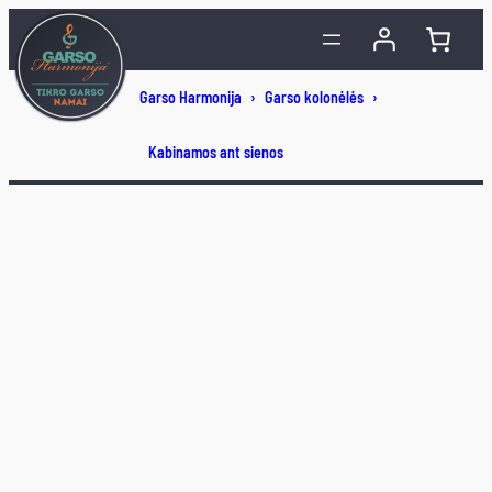
Eiti
prie
turinio