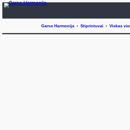
Eiti
prie
turinio