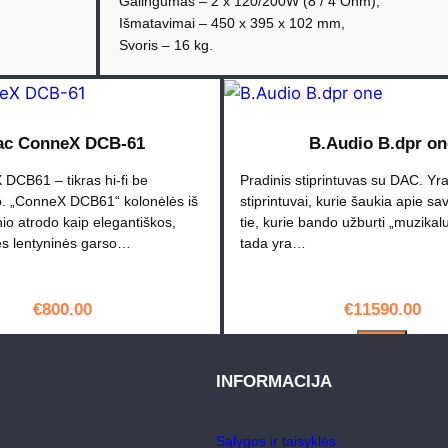
Galingumas – 2 x 120/200W (8 / 4 Ohm),
k
Išmatavimai – 450 x 395 x 102 mm,
t
Svoris – 16 kg.
o
k
i
e
ac ConneX DCB-61
B.Audio B.dpr on
k
DCB61 – tikras hi-fi be
Pradinis stiprintuvas su DAC. Yr
i
. „ConneX DCB61“ kolonėlės iš
stiprintuvai, kurie šaukia apie sa
s
nio atrodo kaip elegantiškos,
tie, kurie bando užburti „muzika
:
ės lentyninės garso…
tada yra…
B
.
€
800.00
€
11590.00
A
u
PIRKTI
PIRKTI
d
INFORMACIJA
i
o
Sąlygos ir taisyklės
A