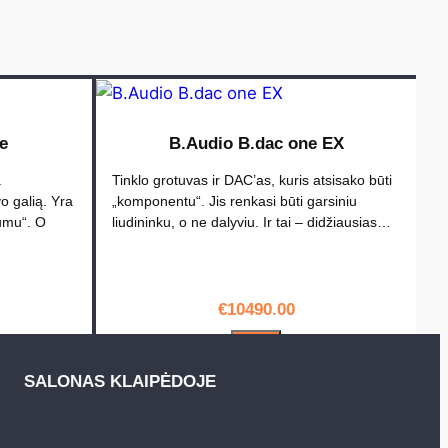
e
B.Audio B.dac one EX
a
Tinklo grotuvas ir DAC’as, kuris atsisako būti
vo galią. Yra
„komponentu“. Jis renkasi būti garsiniu
lumu“. O
liudininku, o ne dalyviu. Ir tai – didžiausias…
€
10490.00
PIRKTI
SALONAS KLAIPĖDOJE