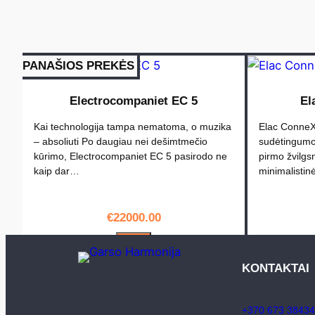
PANAŠIOS PREKĖS
Electrocompaniet EC 5
El
Kai technologija tampa nematoma, o muzika
Elac ConneX 
– absoliuti Po daugiau nei dešimtmečio
sudėtingumo
kūrimo, Electrocompaniet EC 5 pasirodo ne
pirmo žvilgs
kaip dar…
minimalistin
€
22000.00
PIRKTI
KONTAKTAI
+370 673 38434