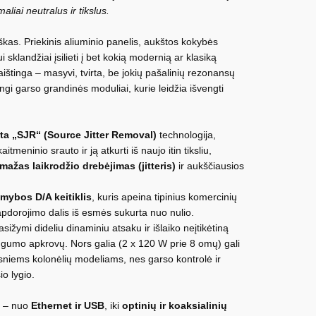
liai neutralus ir tikslus.
iškas. Priekinis aliuminio panelis, aukštos kokybės
ui sklandžiai įsilieti į bet kokią modernią ar klasiką
aištinga – masyvi, tvirta, be jokių pašalinių rezonansų
rtingi garso grandinės moduliai, kurie leidžia išvengti
ta „SJR“ (Source Jitter Removal)
technologija,
aitmeninio srauto ir ją atkurti iš naujo itin tiksliu,
 mažas laikrodžio drebėjimas (jitteris)
ir aukščiausios
ybos D/A keitiklis
, kuris apeina tipinius komercinių
dorojimo dalis iš esmės sukurta nuo nulio.
asižymi dideliu dinaminiu atsaku ir išlaiko neįtikėtiną
lingumo apkrovų. Nors galia (2 x 120 W prie 8 omų) gali
esniems kolonėlių modeliams, nes garso kontrolė ir
io lygio.
ų – nuo
Ethernet ir USB
, iki
optinių ir koaksialinių