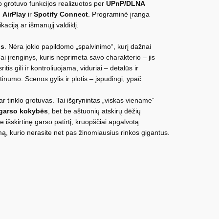
lo grotuvo funkcijos realizuotos per
UPnP/DLNA
,
AirPlay
ir
Spotify Connect
. Programinė įranga
kaciją ar išmanųjį valdiklį.
us
. Nėra jokio papildomo „spalvinimo“, kurį dažnai
ai įrenginys, kuris neprimeta savo charakterio – jis
tis gili ir kontroliuojama, viduriai – detalūs ir
inumo. Scenos gylis ir plotis – įspūdingi, ypač
 ar tinklo grotuvas. Tai išgrynintas „viskas viename“
 garso kokybės
, bet be aštuonių atskirų dėžių
e išskirtinę garso patirtį, kruopščiai apgalvotą
umą, kurio nerasite net pas žinomiausius rinkos gigantus.