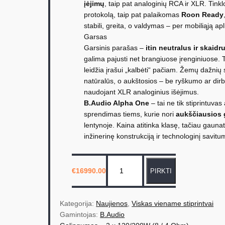
įėjimų
, taip pat analoginių RCA ir XLR. Tink
protokolą, taip pat palaikomas
Roon Ready
stabili, greita, o valdymas – per mobiliąją apli
Garsas
Garsinis parašas –
itin neutralus ir skaidr
galima pajusti net brangiuose įrenginiuose. T
leidžia įrašui „kalbėti“ pačiam. Žemų dažnių sri
natūralūs, o aukštosios – be ryškumo ar dirbt
naudojant XLR analoginius išėjimus.
B.Audio Alpha One
– tai ne tik stiprintuvas
sprendimas tiems, kurie nori
aukščiausios
lentynoje. Kaina atitinka klasę, tačiau gaunat
inžinerinę konstrukciją ir technologinį savit
p
€
16990.00
PIRKTI
r
o
d
Kategorija: 
Naujienos
, 
Viskas viename stiprintvai
u
Gamintojas: 
B.Audio