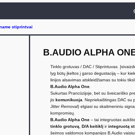
B.AUDIO ALPHA ON
Tinklo grotuvas / DAC / Stiprintuvas. Įsivaiz
lyg būtų įkeltos į garso degustaciją – kur ki
linijos alsavimas atskleidžiamas su tokiu tiks
B.Audio Alpha One
.
Sukurtas Prancūzijoje, bet su šveicariško pre
jis
komunikuoja
. Nepriekaištingas DAC su p
Jitter Removal
) elgiasi su skaitmeniniu signal
kompromisų.
B.Audio Alpha One
– tai integruotas aukšt
tinklo grotuvą
,
D/A keitiklį
ir
integruotą st
šeimos valdomos kompanijos B.Audio vaisius, k