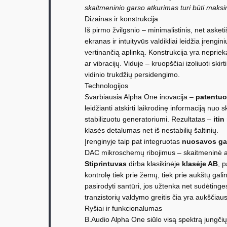
skaitmeninio garso atkurimas turi būti maksima
Dizainas ir konstrukcija
Iš pirmo žvilgsnio – minimalistinis, net asket
ekranas ir intuityvūs valdikliai leidžia įrengini
vertinančią aplinką. Konstrukcija yra nepriek
ar vibracijų. Viduje – kruopščiai izoliuoti ski
vidinio trukdžių persidengimo.
Technologijos
Svarbiausia Alpha One inovacija –
patentuo
leidžianti atskirti laikrodinę informaciją nuo sk
stabilizuotu generatoriumi. Rezultatas –
itin
klasės detalumas net iš nestabilių šaltinių.
Įrenginyje taip pat integruotas
nuosavos gam
DAC mikroschemų ribojimus – skaitmeninė ap
Stiprintuvas
dirba klasikinėje
klasėje AB
, p
kontrolę tiek prie žemų, tiek prie aukštų ga
pasirodyti santūri, jos užtenka net sudėting
tranzistorių valdymo greitis čia yra aukščiaus
Ryšiai ir funkcionalumas
B.Audio Alpha One siūlo visą spektrą jungči