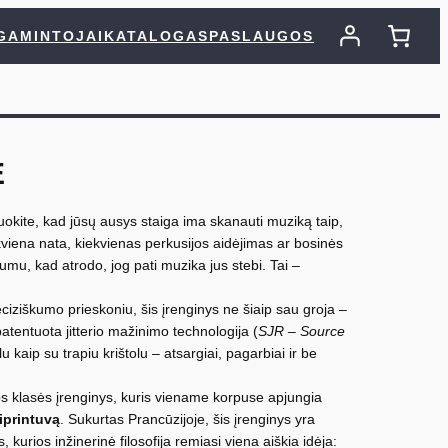
GAMINTOJAI
KATALOGAS
PASLAUGOS
E
duokite, kad jūsų ausys staiga ima skanauti muziką taip,
ekviena nata, kiekvienas perkusijos aidėjimas ar bosinės
lumu, kad atrodo, jog pati muzika jus stebi. Tai –
ciziškumo prieskoniu, šis įrenginys ne šiaip sau groja –
atentuota jitterio mažinimo technologija (
SJR – Source
u kaip su trapiu krištolu – atsargiai, pagarbiai ir be
os klasės įrenginys, kuris viename korpuse apjungia
iprintuvą
. Sukurtas Prancūzijoje, šis įrenginys yra
urios inžinerinė filosofija remiasi viena aiškia idėja: